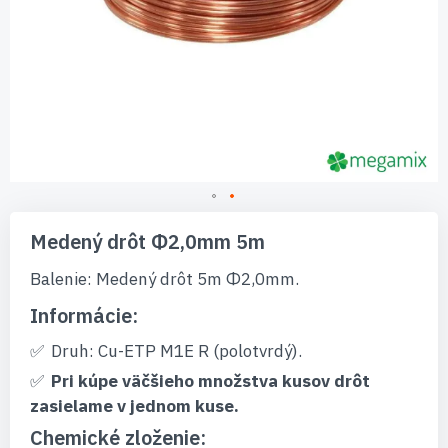
Preskočiť
na
Medený drôt Φ2,0mm 5m
začiatok
galérie
Balenie: Medený drôt 5m Φ2,0mm.
obrázkov
Informácie:
Druh: Cu-ETP M1E R (polotvrdý).
Pri kúpe väčšieho množstva kusov drôt
zasielame v jednom kuse.
Chemické zloženie: