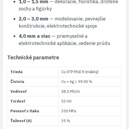
1,0 – 1,5 mm
— dekorácie, floristika, drôtené
sochy a figúrky
2,0 – 3,0 mm
— modelovanie, pevnejšie
konštrukcie, elektrotechnické spoje
4,0 mm a viac
— priemyselné a
elektrotechnické aplikácie, vedenie prúdu
Technické parametre
Trieda
Cu-ETP M1E R (mäkký)
Čistota
Cu + Ag ≥ 99,90 %
Vodivosť
58,5 MS/m
Tvrdosť
53 HV
Pevnosť v tlaku
350 MPa
Ťažnosť (A)
35 %