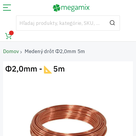
Domov
Medený drôt Φ2,0mm 5m
Preskočiť
na
koniec
galérie
obrázkov