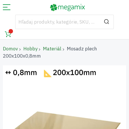
Domov
Hobby
Materiál
Mosadz plech
200x100x0,8mm
Preskočiť
na
koniec
galérie
obrázkov