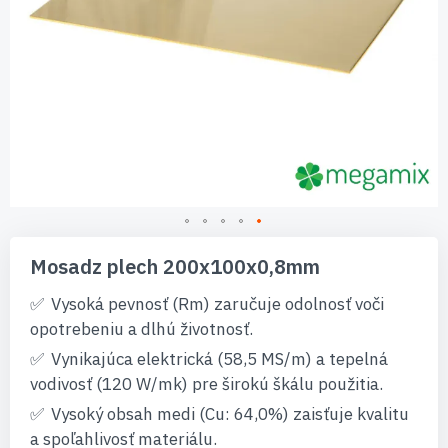
Preskočiť
na
Mosadz plech 200x100x0,8mm
začiatok
galérie
Vysoká pevnosť (Rm) zaručuje odolnosť voči
obrázkov
opotrebeniu a dlhú životnosť.
Vynikajúca elektrická (58,5 MS/m) a tepelná
vodivosť (120 W/mk) pre širokú škálu použitia.
Vysoký obsah medi (Cu: 64,0%) zaisťuje kvalitu
a spoľahlivosť materiálu.