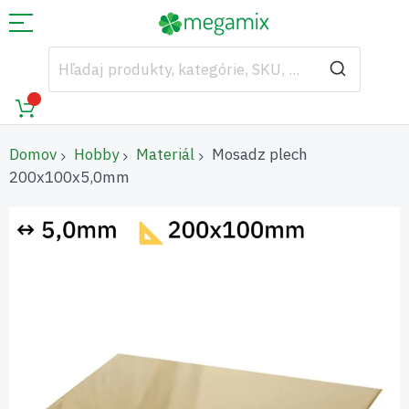
Domov
Hobby
Materiál
Mosadz plech
200x100x5,0mm
Preskočiť
na
koniec
galérie
obrázkov