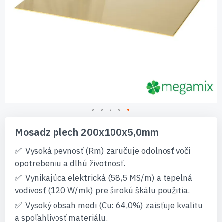
Preskočiť
na
Mosadz plech 200x100x5,0mm
začiatok
galérie
Vysoká pevnosť (Rm) zaručuje odolnosť voči
obrázkov
opotrebeniu a dlhú životnosť.
Vynikajúca elektrická (58,5 MS/m) a tepelná
vodivosť (120 W/mk) pre širokú škálu použitia.
Vysoký obsah medi (Cu: 64,0%) zaisťuje kvalitu
a spoľahlivosť materiálu.