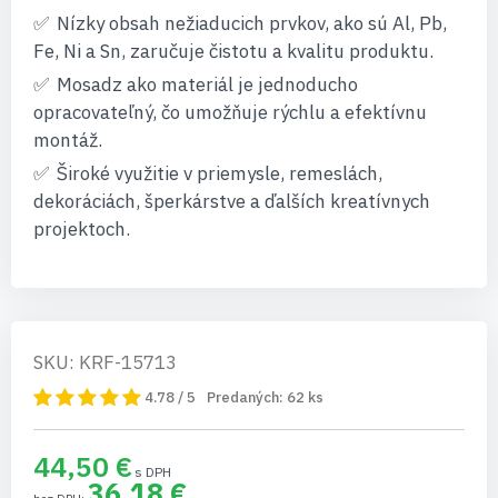
Nízky obsah nežiaducich prvkov, ako sú Al, Pb,
Fe, Ni a Sn, zaručuje čistotu a kvalitu produktu.
Mosadz ako materiál je jednoducho
opracovateľný, čo umožňuje rýchlu a efektívnu
montáž.
Široké využitie v priemysle, remeslách,
dekoráciách, šperkárstve a ďalších kreatívnych
projektoch.
SKU: KRF-15713
4.78 / 5
Predaných:
62
ks
44,50 €
36,18 €