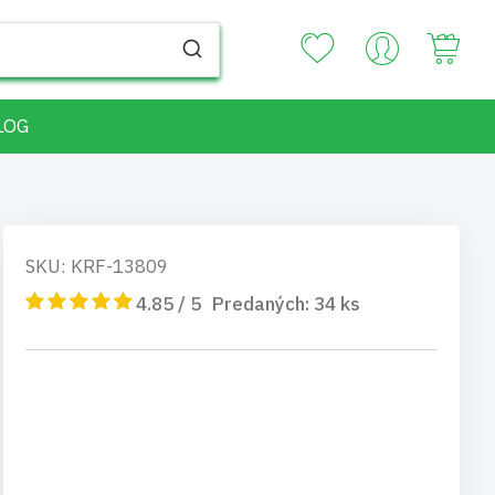
Your
LOG
SKU: KRF-13809
4.85 / 5
Predaných:
34
ks