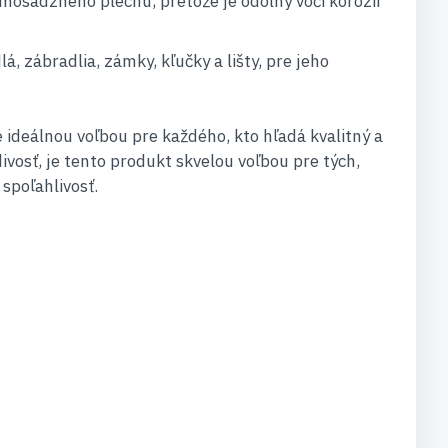
z mosadzného plechu, pretože je odolný voči korózii
, zábradlia, zámky, kľučky a lišty, pre jeho
e ideálnou voľbou pre každého, kto hľadá kvalitný a
divosť, je tento produkt skvelou voľbou pre tých,
 spoľahlivosť.