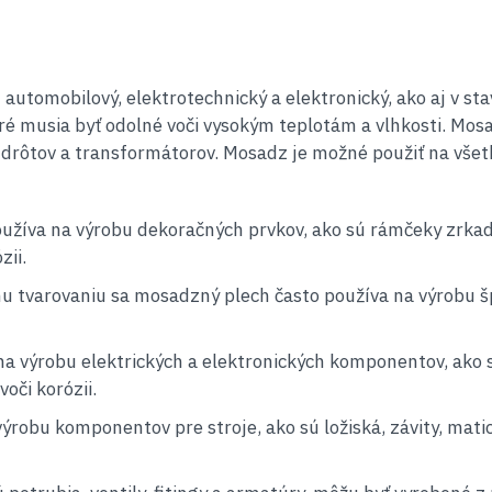
 automobilový, elektrotechnický a elektronický, ako aj v s
toré musia byť odolné voči vysokým teplotám a vlhkosti. Mo
e drôtov a transformátorov. Mosadz je možné použiť na vše
žíva na výrobu dekoračných prvkov, ako sú rámčeky zrkadie
zii.
u tvarovaniu sa mosadzný plech často používa na výrobu šp
a výrobu elektrických a elektronických komponentov, ako sú
voči korózii.
robu komponentov pre stroje, ako sú ložiská, závity, matic