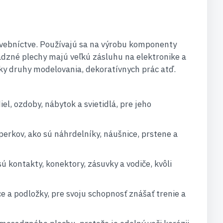
tavebníctve. Používajú sa na výrobu komponenty
sadzné plechy majú veľkú zásluhu na elektronike a
tky druhy modelovania, dekoratívnych prác atď.
l, ozdoby, nábytok a svietidlá, pre jeho
erkov, ako sú náhrdelníky, náušnice, prstene a
 kontakty, konektory, zásuvky a vodiče, kvôli
e a podložky, pre svoju schopnosť znášať trenie a