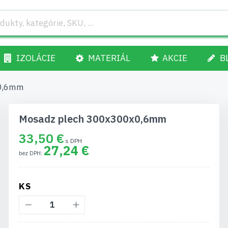
IZOLÁCIE
MATERIÁL
AKCIE
B
x0,6mm
Mosadz plech 300x300x0,6mm
33,50 €
27,24 €
KS