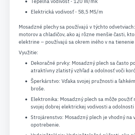
Tepelná vodivosť - 120 W/mk
Elektrická vodivosť - 58,5 MS/m
Mosadzné plechy sa používajú v týchto odvetviach:
motorov a chladičov, ako aj rôzne menšie časti, k
elektrine – používajú sa okrem iného v na tieneni
Využitie:
Dekoračné prvky: Mosadzný plech sa často pou
atraktívny zlatistý vzhľad a odolnosť voči koró
Šperkárstvo: Vďaka svojej pružnosti a ľahkém
broše.
Elektronika: Mosadzný plech sa môže použiť n
svojej dobrej elektrickej vodivosti a odolnosti 
Strojárenstvo: Mosadzný plech je vhodný na vý
opotrebenie.