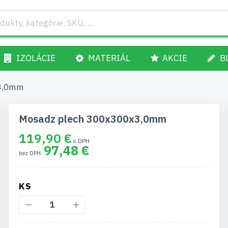
IZOLÁCIE
MATERIÁL
AKCIE
B
x3,0mm
Mosadz plech 300x300x3,0mm
119,90 €
97,48 €
KS