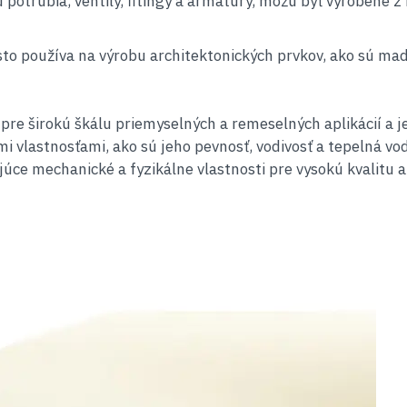
ú potrubia, ventily, fitingy a armatúry, môžu byť vyrobené 
o používa na výrobu architektonických prvkov, ako sú madlá
pre širokú škálu priemyselných a remeselných aplikácií a j
imi vlastnosťami, ako sú jeho pevnosť, vodivosť a tepelná vo
júce mechanické a fyzikálne vlastnosti pre vysokú kvalitu a