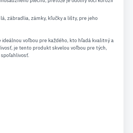
z mosadzného plechu, pretože je odolný voči korózii
, zábradlia, zámky, kľučky a lišty, pre jeho
e ideálnou voľbou pre každého, kto hľadá kvalitný a
divosť, je tento produkt skvelou voľbou pre tých,
 spoľahlivosť.