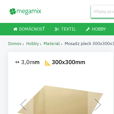
DOMÁCNOSŤ
TEXTIL
HOBBY
Domov
Hobby
Materiál
Mosadz plech 300x300
Preskočiť
na
koniec
galérie
obrázkov