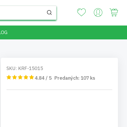
Your
LOG
SKU: KRF-15015
4.84 / 5
Predaných:
107
ks