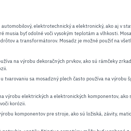
 automobilový, elektrotechnický a elektronický, ako aj v s
toré musia byť odolné voči vysokým teplotám a vlhkosti. Mo
e drôtov a transformátorov. Mosadz je možné použiť na vše
žíva na výrobu dekoračných prvkov, ako sú rámčeky zrkadie
zii.
u tvarovaniu sa mosadzný plech často používa na výrobu šp
a výrobu elektrických a elektronických komponentov, ako sú
voči korózii.
robu komponentov pre stroje, ako sú ložiská, závity, matic