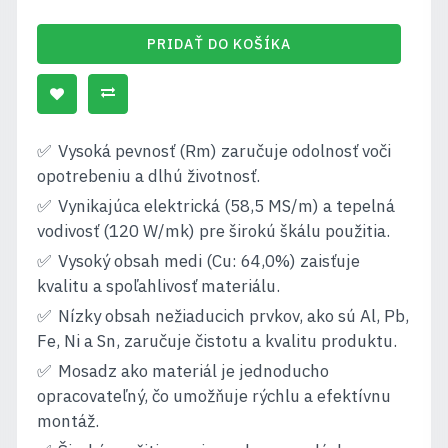
PRIDAŤ DO KOŠÍKA
Vysoká pevnosť (Rm) zaručuje odolnosť voči
opotrebeniu a dlhú životnosť.
Vynikajúca elektrická (58,5 MS/m) a tepelná
vodivosť (120 W/mk) pre širokú škálu použitia.
Vysoký obsah medi (Cu: 64,0%) zaisťuje
kvalitu a spoľahlivosť materiálu.
Nízky obsah nežiaducich prvkov, ako sú Al, Pb,
Fe, Ni a Sn, zaručuje čistotu a kvalitu produktu.
Mosadz ako materiál je jednoducho
opracovateľný, čo umožňuje rýchlu a efektívnu
montáž.