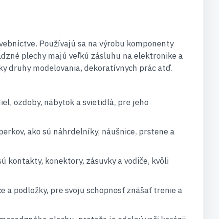
tavebníctve. Používajú sa na výrobu komponenty
sadzné plechy majú veľkú zásluhu na elektronike a
tky druhy modelovania, dekoratívnych prác atď.
l, ozdoby, nábytok a svietidlá, pre jeho
erkov, ako sú náhrdelníky, náušnice, prstene a
 kontakty, konektory, zásuvky a vodiče, kvôli
e a podložky, pre svoju schopnosť znášať trenie a