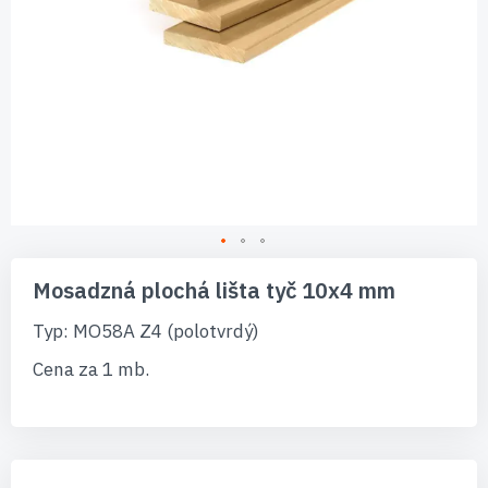
Preskočiť
na
Mosadzná plochá lišta tyč 10x4 mm
začiatok
galérie
Typ: MO58A Z4 (polotvrdý)
obrázkov
Cena za 1 mb.