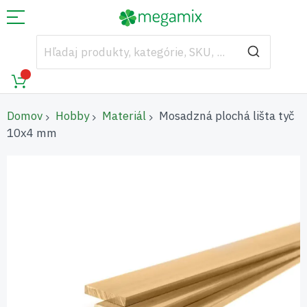
Domov
Hobby
Materiál
Mosadzná plochá lišta tyč
10x4 mm
Preskočiť
na
koniec
galérie
obrázkov