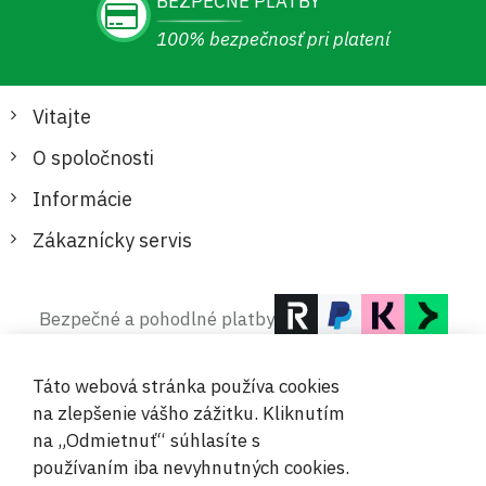
BEZPEČNÉ PLATBY
100% bezpečnosť pri platení
Vitajte
O spoločnosti
Informácie
Zákaznícky servis
Bezpečné a pohodlné platby
Táto webová stránka používa cookies
na zlepšenie vášho zážitku. Kliknutím
na „Odmietnuť“ súhlasíte s
používaním iba nevyhnutných cookies.
© 2019-2026 Megamix s.r.o.