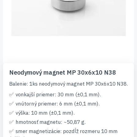
Preskočiť
na
Neodymový magnet MP 30x6x10 N38
začiatok
galérie
Balenie: 1ks neodymový magnet MP 30x6x10 N38.
obrázkov
vonkajší priemer: 30 mm (±0,1 mm).
vnútorný priemer: 6 mm (±0,1 mm).
výška: 10 mm (±0,1 mm).
hmotnosť magnetu: ~50,87 g.
smer magnetizácie: pozdĺž rozmeru 10 mm