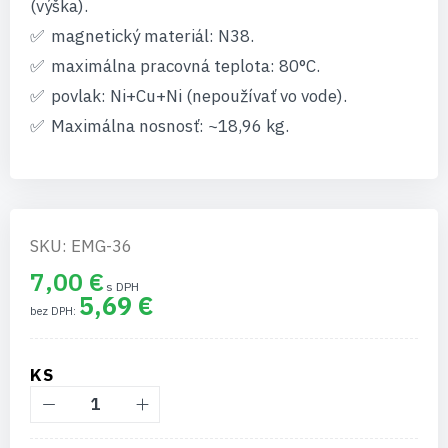
(výška).
magnetický materiál: N38.
maximálna pracovná teplota: 80°C.
povlak: Ni+Cu+Ni (nepoužívať vo vode).
Maximálna nosnosť: ~18,96 kg.
SKU: EMG-36
7,00 €
5,69 €
KS