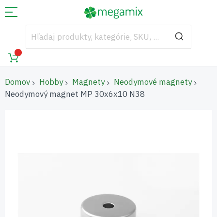
Domov
Hobby
Magnety
Neodymové magnety
Neodymový magnet MP 30x6x10 N38
Preskočiť
na
koniec
galérie
obrázkov