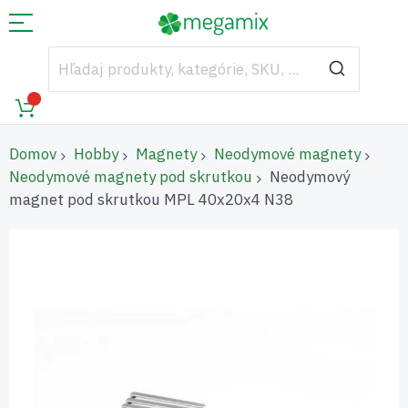
Domov
Hobby
Magnety
Neodymové magnety
Neodymové magnety pod skrutkou
Neodymový
magnet pod skrutkou MPL 40x20x4 N38
Preskočiť
na
koniec
galérie
obrázkov