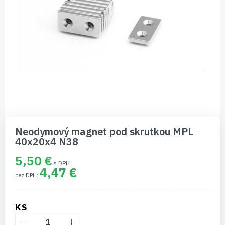
Preskočiť
na
Neodymový magnet pod skrutkou MPL
začiatok
40x20x4 N38
galérie
obrázkov
5,50 €
4,47 €
KS