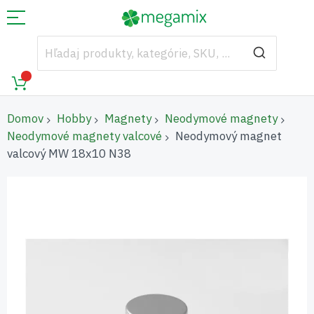
Domov
Hobby
Magnety
Neodymové magnety
Neodymové magnety valcové
Neodymový magnet
valcový MW 18x10 N38
Preskočiť
na
koniec
galérie
obrázkov