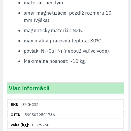
materiál: neodym.
smer magnetizácie: pozdĺž rozmeru 10
mm (výška).
magnetický materiál: N38.
maximálna pracovná teplota: 80°C.
povlak: Ni+Cu+Ni (nepoužívať vo vode).
Maximálna nosnosť: ~10 kg.
Viac informácií
Viac
EMG-235
informácií
5905072501736
0.029760