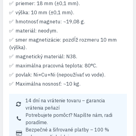
priemer: 18 mm (±0,1 mm).
výška: 10 mm (±0,1 mm).
hmotnosť magnetu: ~19,08 g.
materiál: neodym.
smer magnetizácie: pozdĺž rozmeru 10 mm
(výška).
magnetický materiál: N38.
maximálna pracovná teplota: 80°C.
povlak: Ni+Cu+Ni (nepoužívať vo vode).
Maximálna nosnosť: ~10 kg.
14 dní na vrátenie tovaru – garancia
vrátenia peňazí
Potrebujete pomôcť? Napíšte nám, radi
poradíme.
Bezpečné a šifrované platby – 100 %