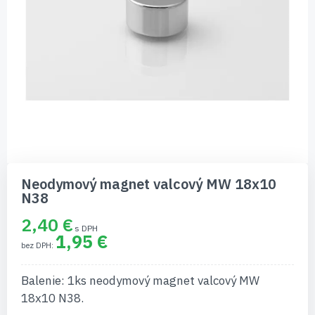
Preskočiť
na
Neodymový magnet valcový MW 18x10
začiatok
N38
galérie
obrázkov
2,40 €
1,95 €
Balenie: 1ks neodymový magnet valcový MW
18x10 N38.