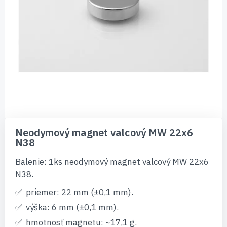
Preskočiť
na
Neodymový magnet valcový MW 22x6
začiatok
N38
galérie
obrázkov
Balenie: 1ks neodymový magnet valcový MW 22x6
N38.
priemer: 22 mm (±0,1 mm).
výška: 6 mm (±0,1 mm).
hmotnosť magnetu: ~17,1 g.