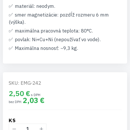
materiál: neodym.
smer magnetizácie: pozdĺž rozmeru 6 mm
(výška).
maximálna pracovná teplota: 80°C.
povlak: Ni+Cu+Ni (nepoužívať vo vode).
Maximálna nosnosť: ~9,3 kg.
SKU: EMG-242
2,50 €
2,03 €
KS