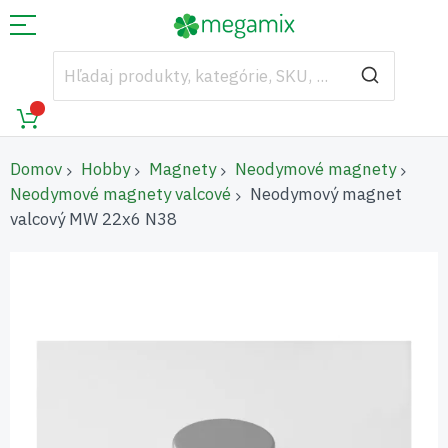
Domov
Hobby
Magnety
Neodymové magnety
Neodymové magnety valcové
Neodymový magnet
valcový MW 22x6 N38
Preskočiť
na
koniec
galérie
obrázkov