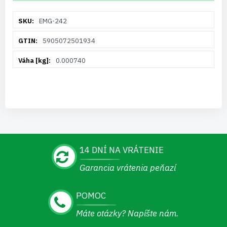
Viac
EMG-242
informácií
5905072501934
0.000740
14 DNÍ NA VRÁTENIE
Garancia vrátenia peňazí
POMOC
Máte otázky? Napíšte nám.