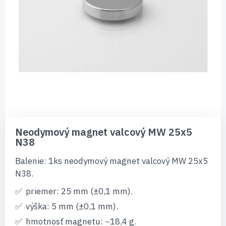
Preskočiť
na
Neodymový magnet valcový MW 25x5
začiatok
N38
galérie
obrázkov
Balenie: 1ks neodymový magnet valcový MW 25x5
N38.
priemer: 25 mm (±0,1 mm).
výška: 5 mm (±0,1 mm).
hmotnosť magnetu: ~18,4 g.