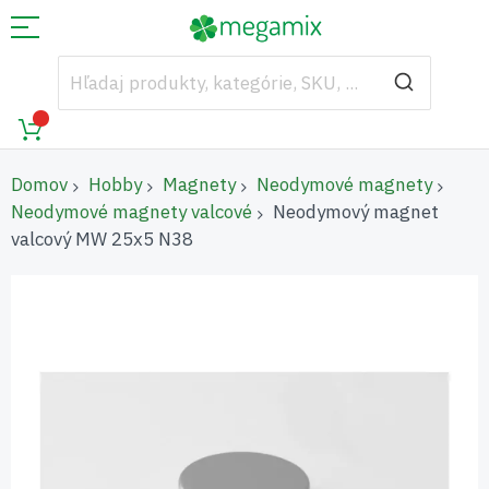
Domov
Hobby
Magnety
Neodymové magnety
Neodymové magnety valcové
Neodymový magnet
valcový MW 25x5 N38
Preskočiť
na
koniec
galérie
obrázkov