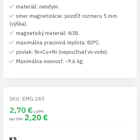
materiál: neodym.
smer magnetizácie: pozdĺž rozmeru 5 mm
(výška).
magnetický materiál: N38.
maximálna pracovná teplota: 80°C.
povlak: Ni+Cu+Ni (nepoužívať vo vode).
Maximálna nosnosť: ~9,6 kg.
SKU: EMG-245
2,70 €
2,20 €
KS