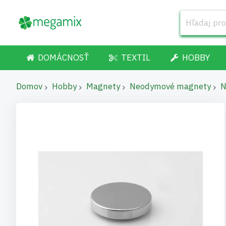
DOMÁCNOSŤ
TEXTIL
HOBBY
Domov
Hobby
Magnety
Neodymové magnety
N
Preskočiť
na
koniec
galérie
obrázkov