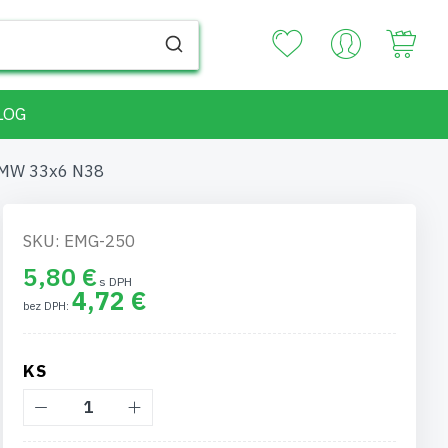
Your
LOG
 MW 33x6 N38
SKU: EMG-250
5,80 €
4,72 €
KS