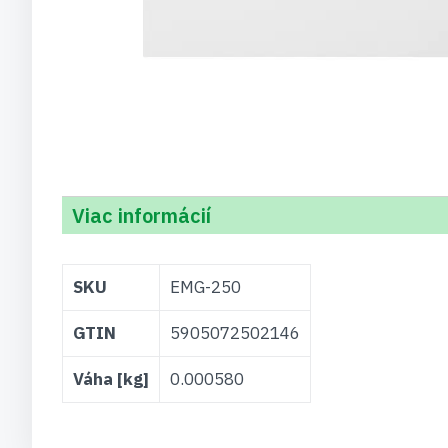
Viac informácií
Viac
SKU
EMG-250
informácií
GTIN
5905072502146
Váha [kg]
0.000580