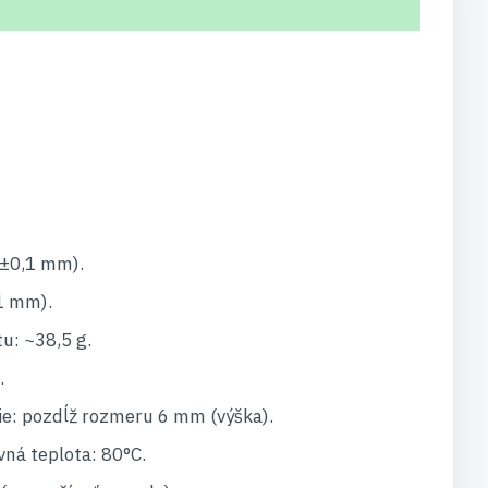
(±0,1 mm).
1 mm).
: ~38,5 g.
.
e: pozdĺž rozmeru 6 mm (výška).
ná teplota: 80°C.