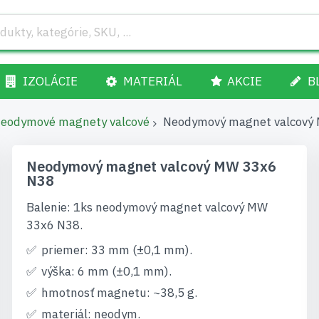
IZOLÁCIE
MATERIÁL
AKCIE
B
eodymové magnety valcové
Neodymový magnet valcový
Neodymový magnet valcový MW 33x6
N38
Balenie: 1ks neodymový magnet valcový MW
33x6 N38.
priemer: 33 mm (±0,1 mm).
výška: 6 mm (±0,1 mm).
hmotnosť magnetu: ~38,5 g.
materiál: neodym.