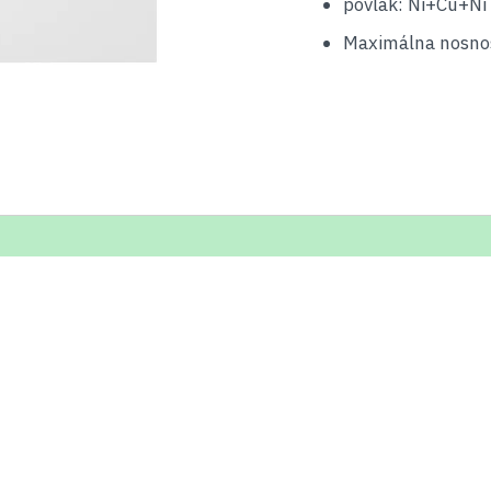
povlak: Ni+Cu+Ni 
Maximálna nosnos