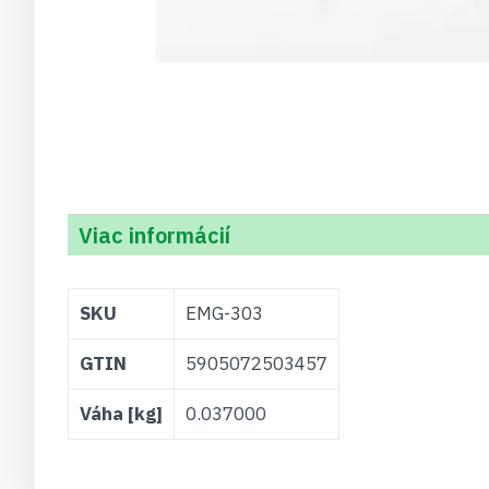
Viac informácií
Viac
SKU
EMG-303
informácií
GTIN
5905072503457
Váha [kg]
0.037000