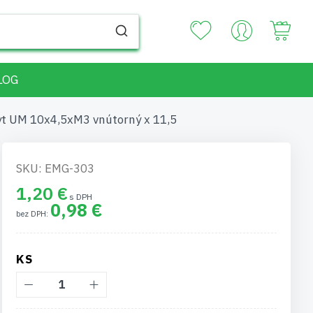
Your
LOG
t UM 10x4,5xM3 vnútorný x 11,5
SKU: EMG-303
1,20 €
0,98 €
KS