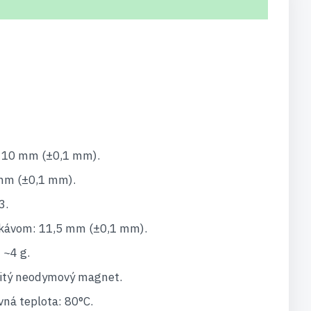
: 10 mm (±0,1 mm).
 mm (±0,1 mm).
3.
ukávom: 11,5 mm (±0,1 mm).
 ~4 g.
žitý neodymový magnet.
ná teplota: 80°C.