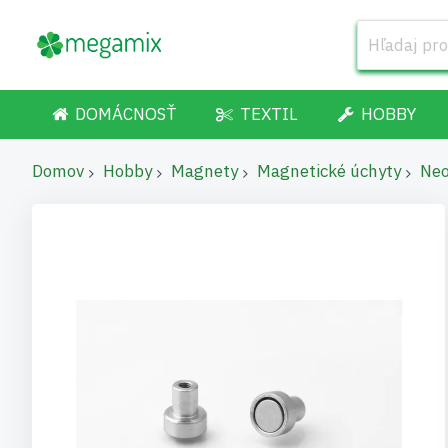
DOMÁCNOSŤ
TEXTIL
HOBBY
Domov
Hobby
Magnety
Magnetické úchyty
Neo
Preskočiť
na
koniec
galérie
obrázkov