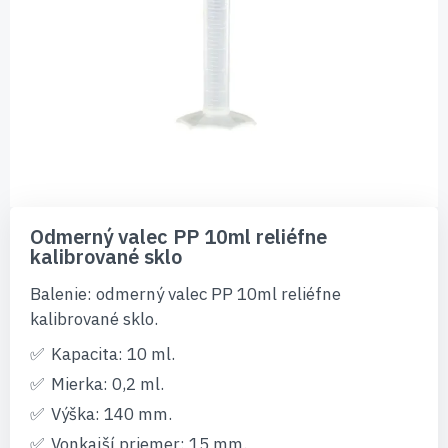
Preskočiť
na
Odmerný valec PP 10ml reliéfne
začiatok
kalibrované sklo
galérie
obrázkov
Balenie: odmerný valec PP 10ml reliéfne
kalibrované sklo.
Kapacita: 10 ml.
Mierka: 0,2 ml.
Výška: 140 mm.
Vonkajší priemer: 15 mm.