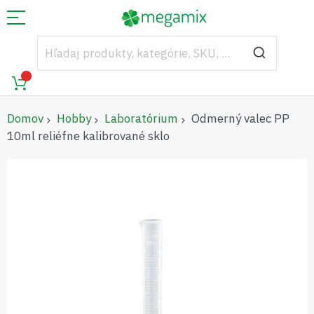
Domov
Hobby
Laboratórium
Odmerný valec PP
10ml reliéfne kalibrované sklo
Preskočiť
na
koniec
galérie
obrázkov