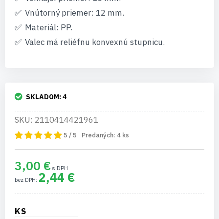
Vnútorný priemer: 12 mm.
Materiál: PP.
Valec má reliéfnu konvexnú stupnicu.
SKLADOM:
4
SKU: 2110414421961
5 / 5
Predaných:
4
ks
3,00 €
2,44 €
KS