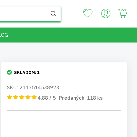
Your
LOG
SKLADOM:
1
SKU: 2113514538923
4.88 / 5
Predaných:
118
ks