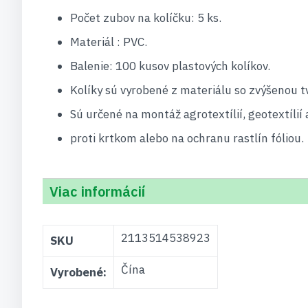
Počet zubov na kolíčku: 5 ks.
Materiál : PVC.
Balenie: 100 kusov plastových kolíkov.
Kolíky sú vyrobené z materiálu so zvýšenou t
Sú určené na montáž agrotextílií, geotextílií 
proti krtkom alebo na ochranu rastlín fóliou.
Viac informácií
Viac
2113514538923
SKU
informácií
Čína
Vyrobené: