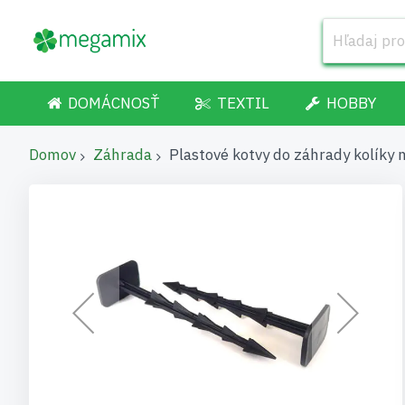
DOMÁCNOSŤ
TEXTIL
HOBBY
Domov
Záhrada
Plastové kotvy do záhrady kolíky 
Preskočiť
na
koniec
galérie
obrázkov