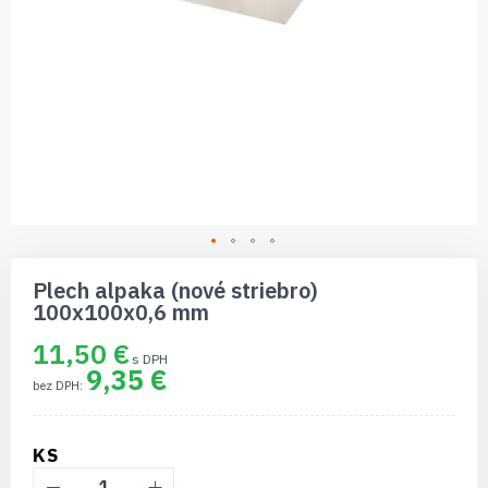
Preskočiť
na
Plech alpaka (nové striebro)
začiatok
100x100x0,6 mm
galérie
obrázkov
11,50 €
9,35 €
KS