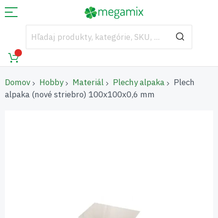
Domov
Hobby
Materiál
Plechy alpaka
Plech
alpaka (nové striebro) 100x100x0,6 mm
Preskočiť
na
koniec
galérie
obrázkov