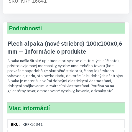
SKU: KRF-16841
Podrobnosti
Plech alpaka (nové striebro) 100x100x0,6
mm — Informácie o produkte
Alpaka našla široké uplatnenie pri výrobe elektrických súčiastok,
prístrojov jemnej mechaniky, výrobe umeleckého tovaru (kde
prevažne napodobňuje skutočné striebro), člnov, lekárskeho
vybavenia, riadu, stolového riadu, dekorácií a hudobných nástrojov.
Alpaka je materiál s veľmi dobrými elastickými vlastnosťami,
dobrými spájkovacími a zváracími vlastnosťami. Používa sa na
galantérny tovar, embosované výrobky, kovania, odznaky atď.
Viac informácií
Viac
KRF-16841
informácií