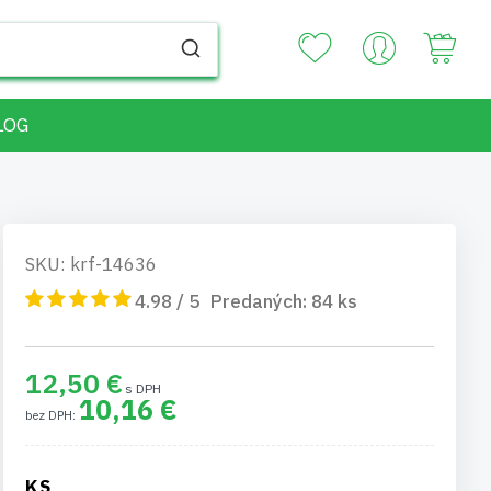
Your
LOG
SKU: krf-14636
4.98 / 5
Predaných:
84
ks
12,50 €
10,16 €
KS