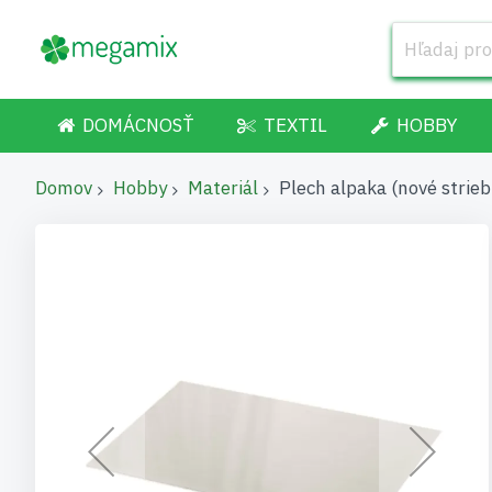
DOMÁCNOSŤ
TEXTIL
HOBBY
Domov
Hobby
Materiál
Plech alpaka (nové stri
Preskočiť
na
koniec
galérie
obrázkov