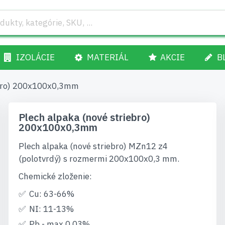
IZOLÁCIE
MATERIÁL
AKCIE
B
ebro) 200x100x0,3mm
Plech alpaka (nové striebro)
200x100x0,3mm
Plech alpaka (nové striebro) MZn12 z4
(polotvrdý) s rozmermi 200x100x0,3 mm.
Chemické zloženie:
Cu: 63-66%
NI: 11-13%
Pb - max 0,03%