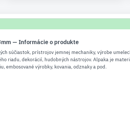
,3mm — Informácie o produkte
kých súčiastok, prístrojov jemnej mechaniky, výrobe umelec
vého riadu, dekorácií, hudobných nástrojov. Alpaka je mater
riu, embosované výrobky, kovania, odznaky a pod.