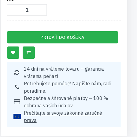
PRIDAŤ DO KOŠÍKA
14 dní na vrátenie tovaru – garancia
vrátenia peňazí
Potrebujete pomôcť? Napíšte nám, radi
poradíme.
Bezpečné a šifrované platby – 100 %
ochrana vašich údajov
Prečítajte si svoje zákonné záručné
práva