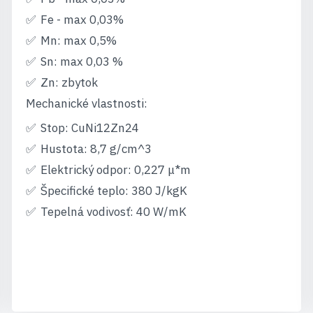
Fe - max 0,03%
Mn: max 0,5%
Sn: max 0,03 %
Zn: zbytok
Mechanické vlastnosti:
Stop: CuNi12Zn24
Hustota: 8,7 g/cm^3
Elektrický odpor: 0,227 μ*m
Špecifické teplo: 380 J/kgK
Tepelná vodivosť: 40 W/mK