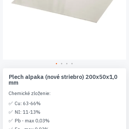
Preskočiť
na
Plech alpaka (nové striebro) 200x50x1,0
začiatok
mm
galérie
obrázkov
Chemické zloženie:
Cu: 63-66%
NI: 11-13%
Pb - max 0,03%