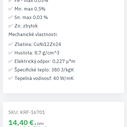
Fe - max 0,03%
Mn: max 0,5%
Sn: max 0,03 %
Zn: zbytok
Mechanické vlastnosti:
Zliatina: CuNi12Zn24
Hustota: 8,7 g/cm^3
Elektrický odpor: 0,227 μ*m
Špecifické teplo: 380 J/kgK
Tepelná vodivosť: 40 W/mK
SKU: KRF-16701
14,40 €