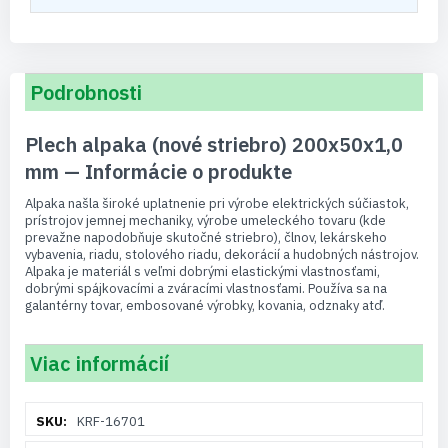
Podrobnosti
Plech alpaka (nové striebro) 200x50x1,0
mm — Informácie o produkte
Alpaka našla široké uplatnenie pri výrobe elektrických súčiastok,
prístrojov jemnej mechaniky, výrobe umeleckého tovaru (kde
prevažne napodobňuje skutočné striebro), člnov, lekárskeho
vybavenia, riadu, stolového riadu, dekorácií a hudobných nástrojov.
Alpaka je materiál s veľmi dobrými elastickými vlastnosťami,
dobrými spájkovacími a zváracími vlastnosťami. Používa sa na
galantérny tovar, embosované výrobky, kovania, odznaky atď.
Viac informácií
Viac
KRF-16701
informácií