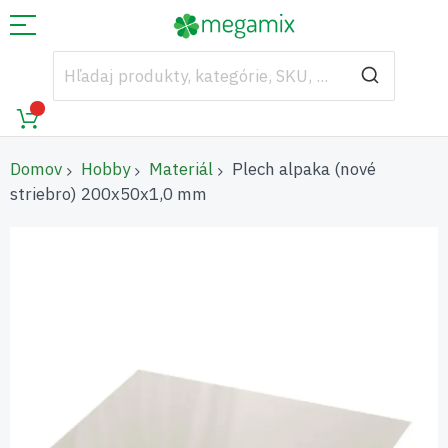
Domov
Hobby
Materiál
Plech alpaka (nové
striebro) 200x50x1,0 mm
Preskočiť
na
koniec
galérie
obrázkov