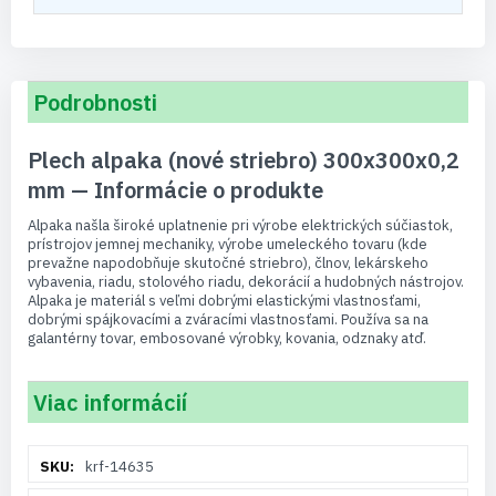
Podrobnosti
Plech alpaka (nové striebro) 300x300x0,2
mm — Informácie o produkte
Alpaka našla široké uplatnenie pri výrobe elektrických súčiastok,
prístrojov jemnej mechaniky, výrobe umeleckého tovaru (kde
prevažne napodobňuje skutočné striebro), člnov, lekárskeho
vybavenia, riadu, stolového riadu, dekorácií a hudobných nástrojov.
Alpaka je materiál s veľmi dobrými elastickými vlastnosťami,
dobrými spájkovacími a zváracími vlastnosťami. Používa sa na
galantérny tovar, embosované výrobky, kovania, odznaky atď.
Viac informácií
Viac
krf-14635
informácií