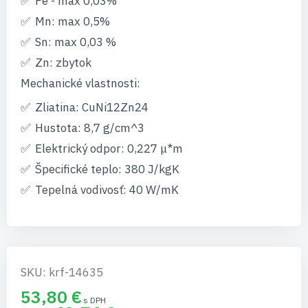
Fe - max 0,03%
Mn: max 0,5%
Sn: max 0,03 %
Zn: zbytok
Mechanické vlastnosti:
Zliatina: CuNi12Zn24
Hustota: 8,7 g/cm^3
Elektrický odpor: 0,227 μ*m
Špecifické teplo: 380 J/kgK
Tepelná vodivosť: 40 W/mK
SKU: krf-14635
53,80 €