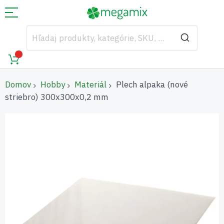
Domov
Hobby
Materiál
Plech alpaka (nové
striebro) 300x300x0,2 mm
Preskočiť
na
koniec
galérie
obrázkov