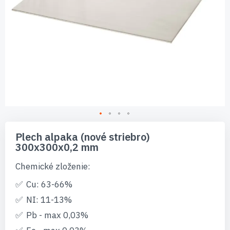
Preskočiť
na
Plech alpaka (nové striebro)
začiatok
300x300x0,2 mm
galérie
obrázkov
Chemické zloženie:
Cu: 63-66%
NI: 11-13%
Pb - max 0,03%