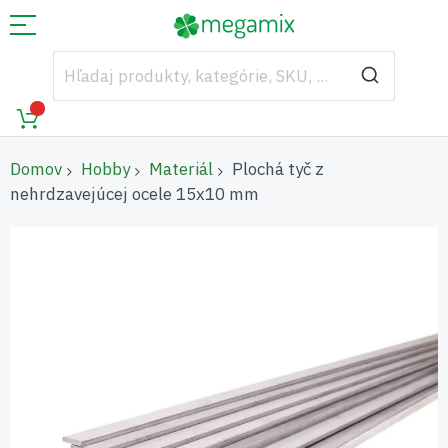
Domov
Hobby
Materiál
Plochá tyč z
nehrdzavejúcej ocele 15x10 mm
Preskočiť
na
koniec
galérie
obrázkov