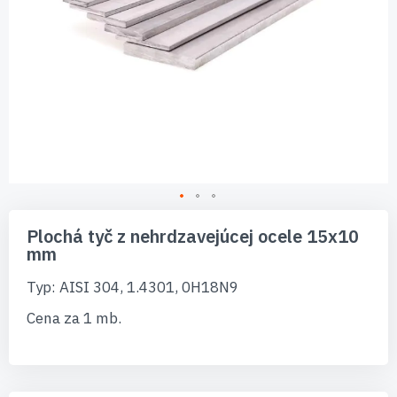
Preskočiť
na
Plochá tyč z nehrdzavejúcej ocele 15x10
začiatok
mm
galérie
obrázkov
Typ: AISI 304, 1.4301, 0H18N9
Cena za 1 mb.