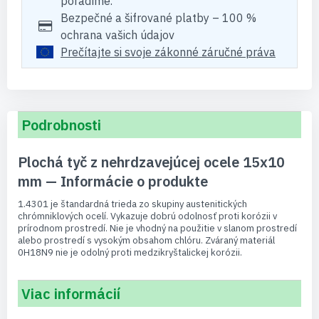
poradíme.
Bezpečné a šifrované platby – 100 %
ochrana vašich údajov
Prečítajte si svoje zákonné záručné práva
Podrobnosti
Plochá tyč z nehrdzavejúcej ocele 15x10
mm — Informácie o produkte
1.4301 je štandardná trieda zo skupiny austenitických
chrómniklových ocelí. Vykazuje dobrú odolnosť proti korózii v
prírodnom prostredí. Nie je vhodný na použitie v slanom prostredí
alebo prostredí s vysokým obsahom chlóru. Zváraný materiál
0H18N9 nie je odolný proti medzikryštalickej korózii.
Viac informácií