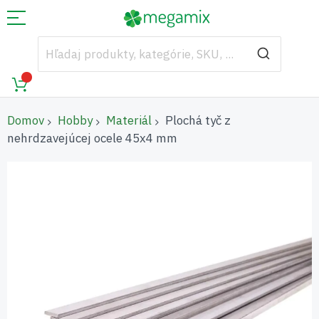
Domov
Hobby
Materiál
Plochá tyč z
nehrdzavejúcej ocele 45x4 mm
Preskočiť
na
koniec
galérie
obrázkov