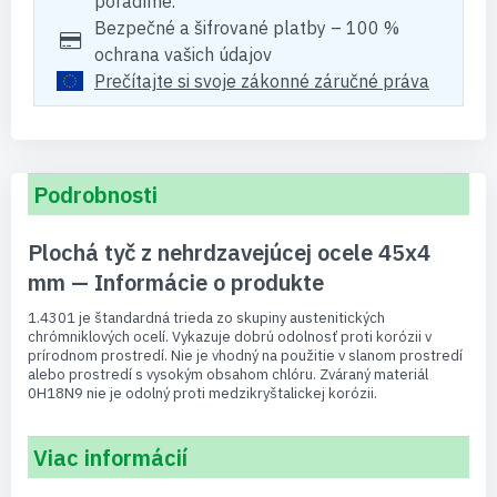
poradíme.
Bezpečné a šifrované platby – 100 %
ochrana vašich údajov
Prečítajte si svoje zákonné záručné práva
Podrobnosti
Plochá tyč z nehrdzavejúcej ocele 45x4
mm — Informácie o produkte
1.4301 je štandardná trieda zo skupiny austenitických
chrómniklových ocelí. Vykazuje dobrú odolnosť proti korózii v
prírodnom prostredí. Nie je vhodný na použitie v slanom prostredí
alebo prostredí s vysokým obsahom chlóru. Zváraný materiál
0H18N9 nie je odolný proti medzikryštalickej korózii.
Viac informácií