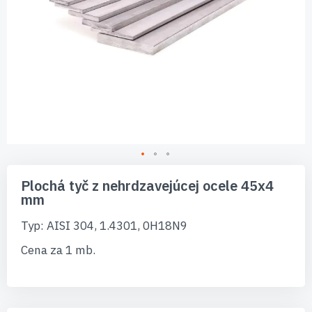
Preskočiť
na
Plochá tyč z nehrdzavejúcej ocele 45x4
začiatok
mm
galérie
obrázkov
Typ: AISI 304, 1.4301, 0H18N9
Cena za 1 mb.