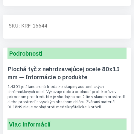
SKU: KRF-16644
Podrobnosti
Plochá tyč z nehrdzavejúcej ocele 80x15
mm — Informácie o produkte
1.4301 je štandardná trieda zo skupiny austenitických
chrómniklových ocelí. Vykazuje dobrú odolnosť proti korózii v
prírodnom prostredí. Nie je vhodný na použitie v slanom prostredí
alebo prostredí s vysokým obsahom chlóru. Zváraný materiál
0H18N9 nie je odolný proti medzikryštalickej korózii.
Viac informácií