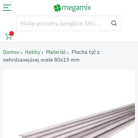
Domov
Hobby
Materiál
Plochá tyč z
nehrdzavejúcej ocele 80x15 mm
Preskočiť
na
koniec
galérie
obrázkov