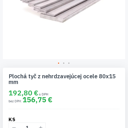
Preskočiť
na
Plochá tyč z nehrdzavejúcej ocele 80x15
začiatok
mm
galérie
obrázkov
192,80 €
156,75 €
KS