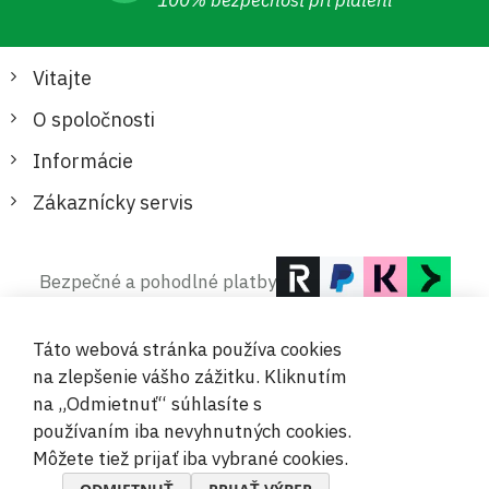
100% bezpečnosť pri platení
Vitajte
O spoločnosti
Informácie
Zákaznícky servis
Bezpečné a pohodlné platby
Táto webová stránka používa cookies
na zlepšenie vášho zážitku. Kliknutím
na „Odmietnuť“ súhlasíte s
používaním iba nevyhnutných cookies.
© 2019-2026 Megamix s.r.o.
Môžete tiež prijať iba vybrané cookies.