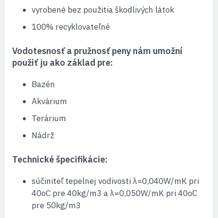
vyrobené bez použitia škodlivých látok
100% recyklovateľné
Vodotesnosť a pružnosť peny nám umožní
použiť ju ako základ pre:
Bazén
Akvárium
Terárium
Nádrž
Technické špecifikácie:
súčiniteľ tepelnej vodivosti λ=0,040W/mK pri
40oC pre 40kg/m3 a λ=0,050W/mK pri 40oC
pre 50kg/m3