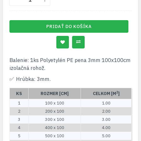
PRIDAŤ DO KOŠÍKA
Balenie: 1ks Polyetylén PE pena 3mm 100x100cm
izolačná rohož.
Hrúbka: 3mm.
2
KS
ROZMER [CM]
CELKOM [M
]
1
100 x 100
1.00
2
200 x 100
2.00
3
300 x 100
3.00
4
400 x 100
4.00
5
500 x 100
5.00