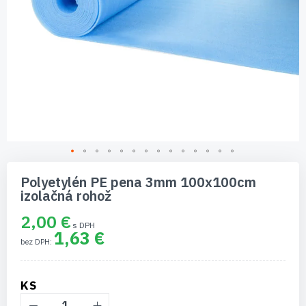
Preskočiť
na
Polyetylén PE pena 3mm 100x100cm
začiatok
izolačná rohož
galérie
obrázkov
2,00 €
1,63 €
KS