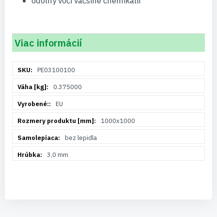
odolný voči väčšine chemikálií
Viac informácií
Viac
PE03100100
informácií
0.375000
EU
1000x1000
bez lepidla
3,0 mm