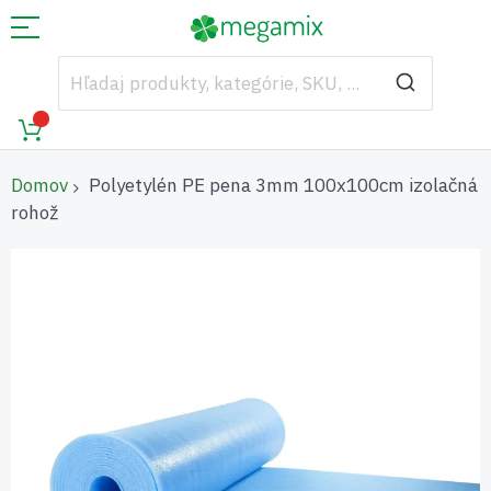
Domov
Polyetylén PE pena 3mm 100x100cm izolačná
rohož
Preskočiť
na
koniec
galérie
obrázkov