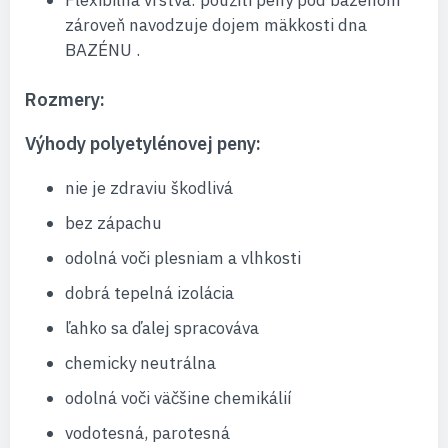
Flexibilná vrstva: použiti peny pod bazénom
zároveň navodzuje dojem mäkkosti dna
BAZÉNU .
Rozmery:
Výhody polyetylénovej peny:
nie je zdraviu škodlivá
bez zápachu
odolná voči plesniam a vlhkosti
dobrá tepelná izolácia
ľahko sa ďalej spracováva
chemicky neutrálna
odolná voči väčšine chemikálií
vodotesná, parotesná