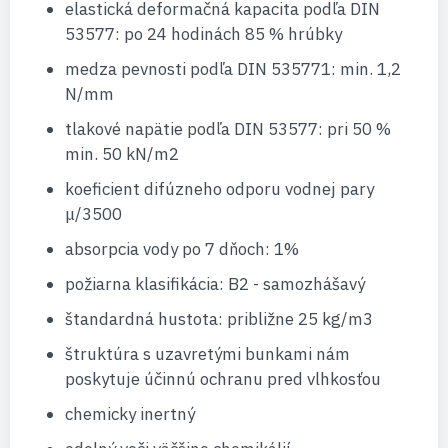
elastická deformačná kapacita podľa DIN
53577: po 24 hodinách 85 % hrúbky
medza pevnosti podľa DIN 535771: min. 1,2
N/mm
tlakové napätie podľa DIN 53577: pri 50 %
min. 50 kN/m2
koeficient difúzneho odporu vodnej pary
μ/3500
absorpcia vody po 7 dňoch: 1%
požiarna klasifikácia: B2 - samozhášavý
štandardná hustota: približne 25 kg/m3
štruktúra s uzavretými bunkami nám
poskytuje účinnú ochranu pred vlhkosťou
chemicky inertný