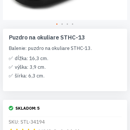
Preskočiť
na
Puzdro na okuliare STHC-13
začiatok
galérie
Balenie: puzdro na okuliare STHC-13.
obrázkov
dĺžka: 16,3 cm.
výška: 3,9 cm.
šírka: 6,3 cm.
SKLADOM:
5
SKU: STL-34194