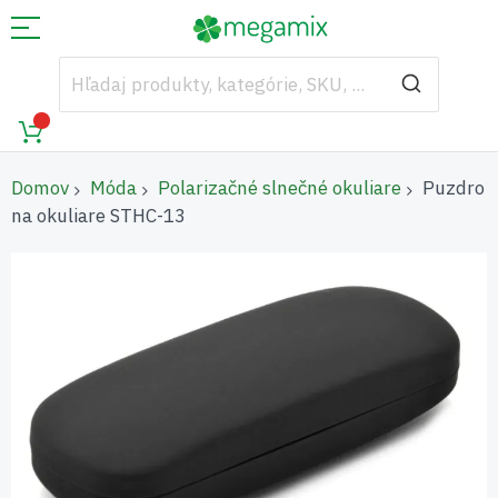
Domov
Móda
Polarizačné slnečné okuliare
Puzdro
na okuliare STHC-13
Preskočiť
na
koniec
galérie
obrázkov