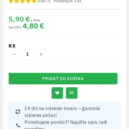
4.68 / 5
Predaných:
3
ks
5,90 €
4,80 €
KS
PRIDAŤ DO KOŠÍKA
14 dní na vrátenie tovaru – garancia
vrátenia peňazí
Potrebujete pomôcť? Napíšte nám, radi