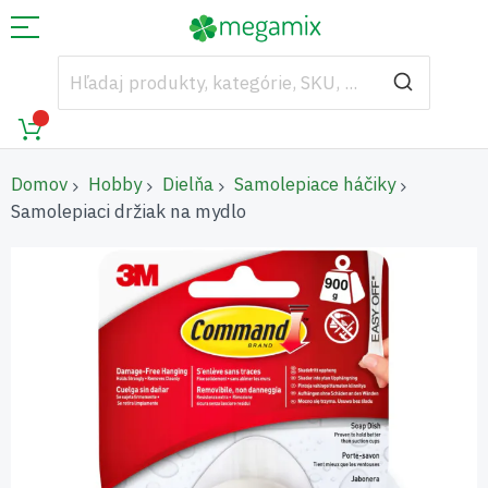
Domov
Hobby
Dielňa
Samolepiace háčiky
Samolepiaci držiak na mydlo
Preskočiť
na
koniec
galérie
obrázkov