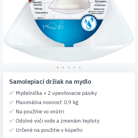
Preskočiť
na
Samolepiaci držiak na mydlo
začiatok
galérie
Mydelnička + 2 upevňovacie pásiky
obrázkov
Maximálna nosnosť: 0,9 kg
Na použitie vo vnútri
Odolné voči vode a zmenám teploty
Určené na použitie v kúpeľni