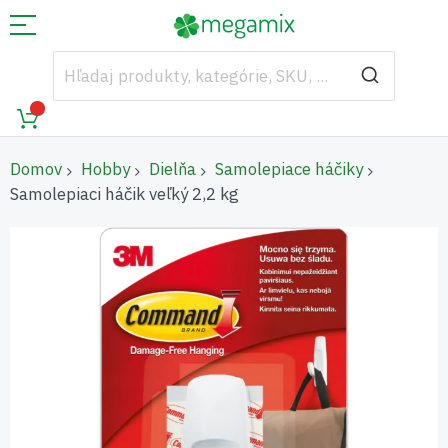
Domov
Hobby
Dielňa
Samolepiace háčiky
Samolepiaci háčik veľký 2,2 kg
Preskočiť
na
koniec
galérie
obrázkov