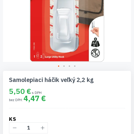
Preskočiť
na
Samolepiaci háčik veľký 2,2 kg
začiatok
galérie
5,50 €
obrázkov
4,47 €
KS