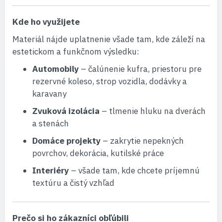
Kde ho využijete
Materiál nájde uplatnenie všade tam, kde záleží na
estetickom a funkčnom výsledku:
Automobily
– čalúnenie kufra, priestoru pre
rezervné koleso, strop vozidla, dodávky a
karavany
Zvuková izolácia
– tlmenie hluku na dverách
a stenách
Domáce projekty
– zakrytie nepekných
povrchov, dekorácia, kutilské práce
Interiéry
– všade tam, kde chcete príjemnú
textúru a čistý vzhľad
Prečo si ho zákazníci obľúbili