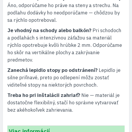
Áno, odporúčame ho práve na steny a strechu. Na
podlahu dodávky ho neodporúčame — chôdzou by
sa rýchlo opotreboval.
Je vhodný na schody alebo balkón?
Pri schodoch
a podlahách s intenzívnou záťažou sa materiál
rýchlo opotrebuje kvôli hrúbke 2 mm. Odporúčame
ho skôr na vertikálne plochy a zakrývanie
predmetov.
Zanechá lepidlo stopy po odstránení?
Lepidlo je
silne priľnavé, preto po odlepení môžu zostať
viditeľné stopy na niektorých povrchoch.
Treba ho pri inštalácii zahriať?
Nie — materiál je
dostatočne flexibilný, stačí ho správne vytvarovať
bez akéhokoľvek zahrievania.
Viac informácií