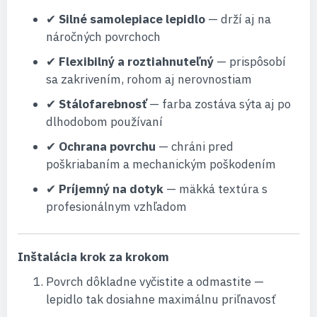
✔
Silné samolepiace lepidlo
— drží aj na
náročných povrchoch
✔
Flexibilný a roztiahnuteľný
— prispôsobí
sa zakrivením, rohom aj nerovnostiam
✔
Stálofarebnosť
— farba zostáva sýta aj po
dlhodobom používaní
✔
Ochrana povrchu
— chráni pred
poškriabaním a mechanickým poškodením
✔
Príjemný na dotyk
— mäkká textúra s
profesionálnym vzhľadom
Inštalácia krok za krokom
Povrch dôkladne vyčistite a odmastite —
lepidlo tak dosiahne maximálnu priľnavosť