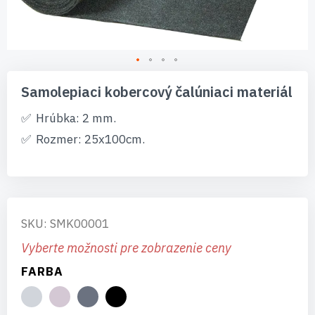
Preskočiť
na
Samolepiaci kobercový čalúniaci materiál
začiatok
galérie
Hrúbka: 2 mm.
obrázkov
Rozmer: 25x100cm.
SKU: SMK00001
Vyberte možnosti pre zobrazenie ceny
FARBA