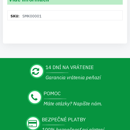
Viac
SMK00001
informácií
14 DNÍ NA VRÁTENIE
Garancia vrátenia peňazí
POMOC
Máte otázky? Napíšte nám.
BEZPEČNÉ PLATBY
100% bezpečnosť pri platení