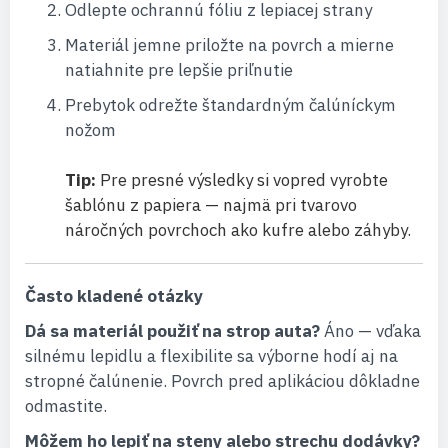
Odlepte ochrannú fóliu z lepiacej strany
Materiál jemne priložte na povrch a mierne
natiahnite pre lepšie priľnutie
Prebytok odrežte štandardným čalúníckym
nožom
Tip:
Pre presné výsledky si vopred vyrobte
šablónu z papiera — najmä pri tvarovo
náročných povrchoch ako kufre alebo záhyby.
Často kladené otázky
Dá sa materiál použiť na strop auta?
Áno — vďaka
silnému lepidlu a flexibilite sa výborne hodí aj na
stropné čalúnenie. Povrch pred aplikáciou dôkladne
odmastite.
Môžem ho lepiť na steny alebo strechu dodávky?