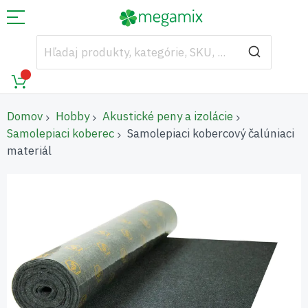
Domov
Hobby
Akustické peny a izolácie
Samolepiaci koberec
Samolepiaci kobercový čalúniaci
materiál
Preskočiť
na
koniec
galérie
obrázkov