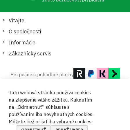
Vitajte
O spoločnosti
Informácie
Zákaznícky servis
Bezpečné a pohodlné platby
Táto webová stránka používa cookies
na zlepšenie vášho zážitku. Kliknutím
na „Odmietnuť“ súhlasíte s
používaním iba nevyhnutných cookies.
© 2019-2026 Megamix s.r.o.
Môžete tiež prijať iba vybrané cookies.
ODMIETNUŤ
PRIJAŤ VÝBER