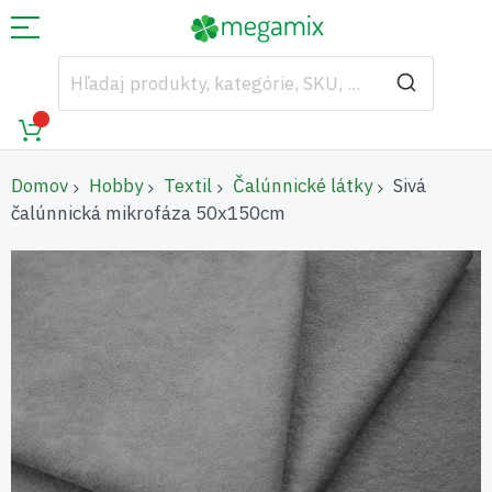
Domov
Hobby
Textil
Čalúnnické látky
Sivá
čalúnnická mikrofáza 50x150cm
Preskočiť
na
koniec
galérie
obrázkov