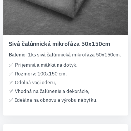
Preskočiť
na
Sivá čalúnnická mikrofáza 50x150cm
začiatok
galérie
Balenie: 1ks sivá čalúnnická mikrofáza 50x150cm.
obrázkov
Príjemná a mäkká na dotyk,
Rozmery: 100x150 cm,
Odolná voči oderu,
Vhodná na čalúnenie a dekorácie,
Ideálna na obnovu a výrobu nábytku.