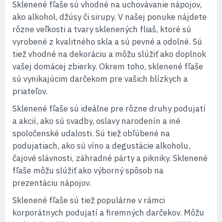
Sklenené fľaše sú vhodné na uchovávanie nápojov,
ako alkohol, džúsy či sirupy. V našej ponuke nájdete
rôzne veľkosti a tvary sklenených fliaš, ktoré sú
vyrobené z kvalitného skla a sú pevné a odolné. Sú
tiež vhodné na dekoráciu a môžu slúžiť ako doplnok
vašej domácej zbierky. Okrem toho, sklenené fľaše
sú vynikajúcim darčekom pre vašich blízkych a
priateľov.
Sklenené fľaše sú ideálne pre rôzne druhy podujatí
a akcií, ako sú svadby, oslavy narodenín a iné
spoločenské udalosti. Sú tiež obľúbené na
podujatiach, ako sú víno a degustácie alkoholu,
čajové slávnosti, záhradné párty a pikniky. Sklenené
fľaše môžu slúžiť ako výborný spôsob na
prezentáciu nápojov.
Sklenené fľaše sú tiež populárne v rámci
korporátnych podujatí a firemných darčekov. Môžu