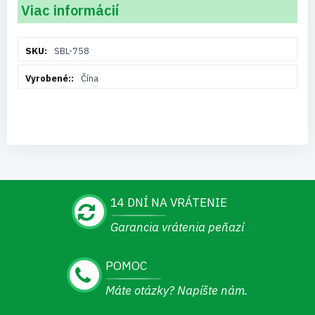
Viac informácií
Viac
SBL-758
informácií
Čína
14 DNÍ NA VRÁTENIE
Garancia vrátenia peňazí
POMOC
Máte otázky? Napíšte nám.