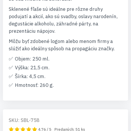
Sklenené fľaše sú ideálne pre rôzne druhy
podujatí a akcií, ako sú svadby, oslavy narodenín,
degustácie alkoholu, záhradné párty, na
prezentáciu nápojov.
Môžu byť zdobené logom alebo menom firmy a
slúžiť ako ideálny spôsob na propagáciu značky.
Objem: 250 ml.
Výška: 21,5 cm.
Šírka: 4,5 cm.
Hmotnosť: 260 g.
SKU: SBL-758
4.76 / 5
Predaných:
51
ks