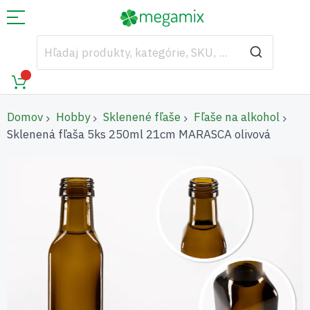
Domov
Hobby
Sklenené fľaše
Fľaše na alkohol
Sklenená fľaša 5ks 250ml 21cm MARASCA olivová
Preskočiť
na
koniec
galérie
obrázkov