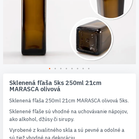
Preskočiť
na
Sklenená fľaša 5ks 250ml 21cm
začiatok
MARASCA olivová
galérie
obrázkov
Sklenená fľaša 250ml 21cm MARASCA olivová 5ks.
Sklenené fľaše sú vhodné na uchovávanie nápojov,
ako alkohol, džúsy či sirupy.
Vyrobené z kvalitného skla a sú pevné a odolné a
sú tiež vhodné na dekoráciu.