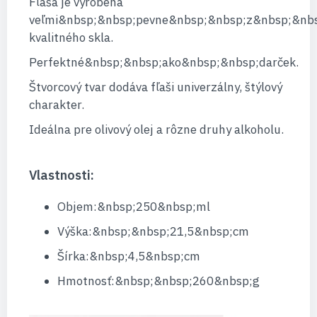
Fľaša je vyrobená
veľmi&nbsp;&nbsp;pevne&nbsp;&nbsp;z&nbsp;&nb
kvalitného skla.
Perfektné&nbsp;&nbsp;ako&nbsp;&nbsp;darček.
Štvorcový tvar dodáva fľaši univerzálny, štýlový
charakter.
Ideálna pre olivový olej a rôzne druhy alkoholu.
Vlastnosti:
Objem:&nbsp;250&nbsp;ml
Výška:&nbsp;&nbsp;21,5&nbsp;cm
Šírka:&nbsp;4,5&nbsp;cm
Hmotnosť:&nbsp;&nbsp;260&nbsp;g