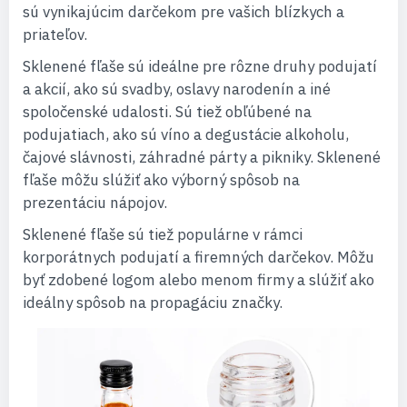
sú vynikajúcim darčekom pre vašich blízkych a
priateľov.
Sklenené fľaše sú ideálne pre rôzne druhy podujatí
a akcií, ako sú svadby, oslavy narodenín a iné
spoločenské udalosti. Sú tiež obľúbené na
podujatiach, ako sú víno a degustácie alkoholu,
čajové slávnosti, záhradné párty a pikniky. Sklenené
fľaše môžu slúžiť ako výborný spôsob na
prezentáciu nápojov.
Sklenené fľaše sú tiež populárne v rámci
korporátnych podujatí a firemných darčekov. Môžu
byť zdobené logom alebo menom firmy a slúžiť ako
ideálny spôsob na propagáciu značky.