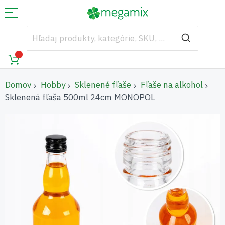
Domov
Hobby
Sklenené fľaše
Fľaše na alkohol
Sklenená fľaša 500ml 24cm MONOPOL
Preskočiť
na
koniec
galérie
obrázkov