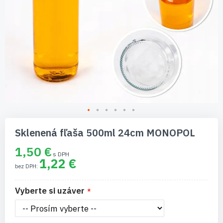
Preskočiť
na
Sklenená fľaša 500ml 24cm MONOPOL
začiatok
galérie
1,50 €
obrázkov
1,22 €
Vyberte si uzáver