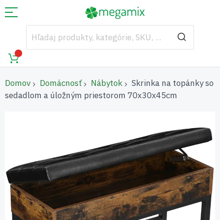
Domov
Domácnosť
Nábytok
Skrinka na topánky so
sedadlom a úložným priestorom 70x30x45cm
Preskočiť
na
koniec
galérie
obrázkov