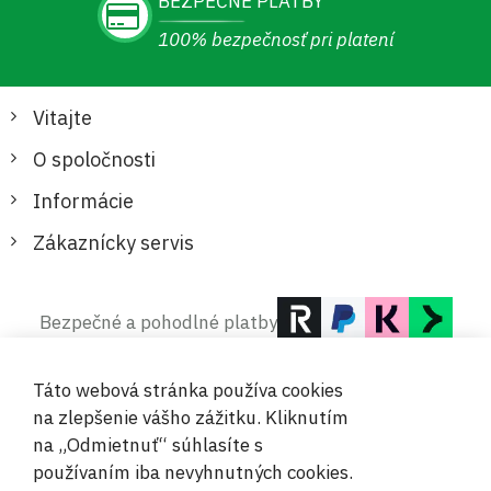
BEZPEČNÉ PLATBY
100% bezpečnosť pri platení
Vitajte
O spoločnosti
Informácie
Zákaznícky servis
Bezpečné a pohodlné platby
Táto webová stránka používa cookies
na zlepšenie vášho zážitku. Kliknutím
na „Odmietnuť“ súhlasíte s
používaním iba nevyhnutných cookies.
© 2019-2026 Megamix s.r.o.