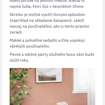
odevy poruke na jednom mieste, ocenia to
najmä ľudia, ktorí žijú v neustálom zhone.
Skrinku je možné využiť rôznymi spôsobmi
(napríklad na ukladanie časopisov), záleží
naozaj na používateľovi, ako si tento priestor
zariadi.
Mäkké a pohodlné sedadlo určite uspokojí
všetkých používateľov.
Pevné a odolné pánty úložného boxu nám budú
slúžiť roky.