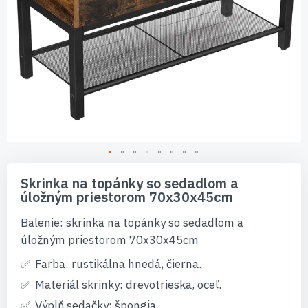
Preskočiť
na
Skrinka na topánky so sedadlom a
začiatok
úložným priestorom 70x30x45cm
galérie
obrázkov
Balenie: skrinka na topánky so sedadlom a
úložným priestorom 70x30x45cm
Farba: rustikálna hnedá, čierna.
Materiál skrinky: drevotrieska, oceľ.
Výplň sedačky: špongia.