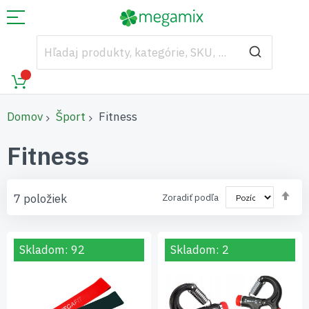
Domov
Šport
Fitness
Fitness
Nas
7
položiek
Zoradiť podľa
zos
sm
Skladom: 92
Skladom: 2