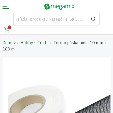
Domov
Hobby
Textil
Termo páska biela 10 mm x
100 m
Preskočiť
na
koniec
galérie
obrázkov