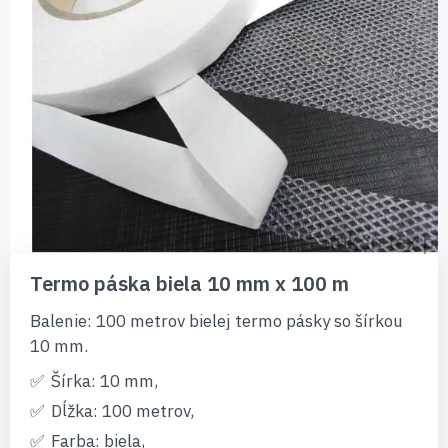
Preskočiť
na
Termo páska biela 10 mm x 100 m
začiatok
galérie
Balenie: 100 metrov bielej termo pásky so šírkou
obrázkov
10 mm.
Šírka: 10 mm,
Dĺžka: 100 metrov,
Farba: biela,