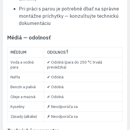
Pri práci s parou je potrebné dbať na správne
montážne príchytky — konzultujte technickú
dokumentáciu
Médiá — odolnosť
MÉDIUM
ODOLNOSŤ
Voda a vodná
✔ Odolná (para do 250 °C trvalá
para
prevádzka)
Nafta
✔ Odolná
Benzín a palivá
✔ Odolná
Oleje a mazivá
✔ Odolná
Kyseliny
✗ Neodporúča sa
Zásady (alkálie)
✗ Neodporúča sa