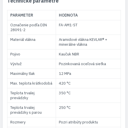
Technické parametre
PARAMETER
HODNOTA
Označenie podľa DIN
FA-AM1-ST
28091-2
Materiál vlákna
Aramidové vlákna KEVLAR® +
minerálne vlákna
Pojivo
Kaučuk NBR
Výstuž
Pozinkovaná oceľová sieťka
Maximálny tlak
12 MPa
Max. teplota krátkodobá
420 °C
Teplota trvalej
350 °C
prevádzky
Teplota trvalej
250 °C
prevádzky s parou
Rozmery
Pozri atribúty produktu