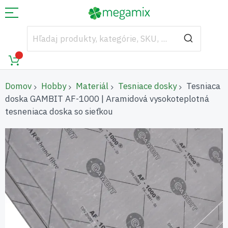
Domov
Hobby
Materiál
Tesniace dosky
Tesniaca
doska GAMBIT AF-1000 | Aramidová vysokoteplotná
tesneniaca doska so sieťkou
Preskočiť
na
koniec
galérie
obrázkov