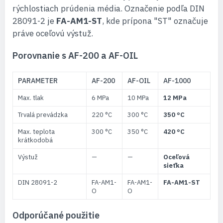
rýchlostiach prúdenia média. Označenie podľa DIN
28091-2 je
FA-AM1-ST
, kde prípona "ST" označuje
práve oceľovú výstuž.
Porovnanie s AF-200 a AF-OIL
PARAMETER
AF-200
AF-OIL
AF-1000
Max. tlak
6 MPa
10 MPa
12 MPa
Trvalá prevádzka
220 °C
300 °C
350 °C
Max. teplota
300 °C
350 °C
420 °C
krátkodobá
Výstuž
—
—
Oceľová
sieťka
DIN 28091-2
FA-AM1-
FA-AM1-
FA-AM1-ST
O
O
Odporúčané použitie