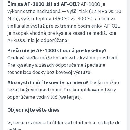
Čím sa AF-1000 líši od AF-OIL?
AF-1000 je
výkonnostne nadradená — vyšší tlak (12 MPa vs. 10
MPa), vyššia teplota (350 °C vs. 300 °C) a oceľová
sieťka ako výstuž pre extrémne podmienky. AF-OIL
je naopak vhodná pre kyslé a zásadité médiá, kde
AF-1000 nie je odporúčaná.
Prečo nie je AF-1000 vhodná pre kyseliny?
Oceľová sieťka môže korodovať v kyslom prostredí.
Pre kyseliny a zásady odporúčame špeciálne
tesneniace dosky bez kovovej výstuže.
Ako vystrihnúť tesnenie na mieru?
Dosku možno
rezať bežnými nástrojmi. Pre komplikované tvary
odporúčame vodný lúč (waterjet).
Objednajte ešte dnes
Vyberte rozmer a hrúbku v atribútoch a pridajte do