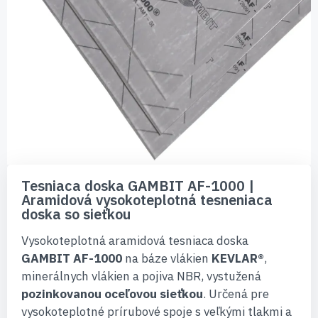
Preskočiť
na
Tesniaca doska GAMBIT AF-1000 |
začiatok
Aramidová vysokoteplotná tesneniaca
galérie
doska so sieťkou
obrázkov
Vysokoteplotná aramidová tesniaca doska
GAMBIT AF-1000
na báze vlákien
KEVLAR®
,
minerálnych vlákien a pojiva NBR, vystužená
pozinkovanou oceľovou sieťkou
. Určená pre
vysokoteplotné prírubové spoje s veľkými tlakmi a