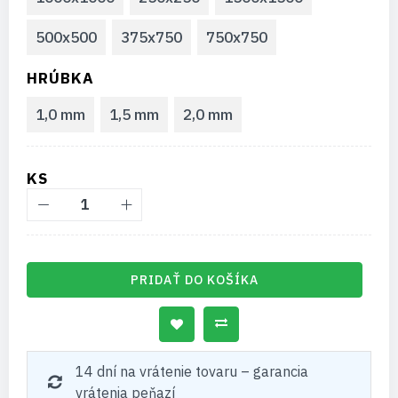
500x500
375x750
750x750
HRÚBKA
1,0 mm
1,5 mm
2,0 mm
KS
PRIDAŤ DO KOŠÍKA
14 dní na vrátenie tovaru – garancia
vrátenia peňazí