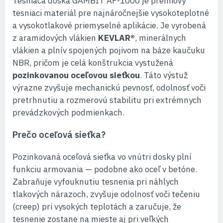
Tesniaca doska GAMBIT AF-1000 je prémiový
tesniaci materiál pre najnáročnejšie vysokoteplotné
a vysokotlakové priemyselné aplikácie. Je vyrobená
z aramidových vlákien
KEVLAR®
, minerálnych
vlákien a plnív spojených pojivom na báze kaučuku
NBR, pričom je celá konštrukcia vystužená
pozinkovanou oceľovou sieťkou
. Táto výstuž
výrazne zvyšuje mechanickú pevnosť, odolnosť voči
pretrhnutiu a rozmerovú stabilitu pri extrémnych
prevádzkových podmienkach.
Prečo oceľová sieťka?
Pozinkovaná oceľová sieťka vo vnútri dosky plní
funkciu armovania — podobne ako oceľ v betóne.
Zabraňuje vyfouknutiu tesnenia pri náhlych
tlakových nárazoch, zvyšuje odolnosť voči tečeniu
(creep) pri vysokých teplotách a zaručuje, že
tesnenie zostane na mieste aj pri veľkých