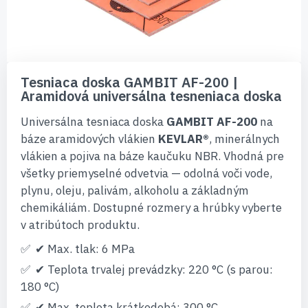
Preskočiť
na
Tesniaca doska GAMBIT AF-200 |
začiatok
Aramidová universálna tesneniaca doska
galérie
obrázkov
Universálna tesniaca doska
GAMBIT AF-200
na
báze aramidových vlákien
KEVLAR®
, minerálnych
vlákien a pojiva na báze kaučuku NBR. Vhodná pre
všetky priemyselné odvetvia — odolná voči vode,
plynu, oleju, palivám, alkoholu a základným
chemikáliám. Dostupné rozmery a hrúbky vyberte
v atribútoch produktu.
✔ Max. tlak: 6 MPa
✔ Teplota trvalej prevádzky: 220 °C (s parou:
180 °C)
✔ Max. teplota krátkodobá: 300 °C