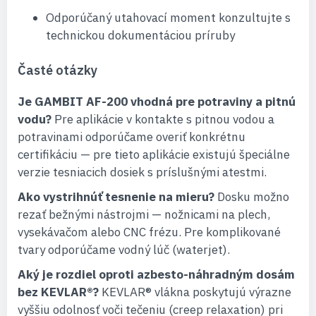
Odporúčaný utahovací moment konzultujte s
technickou dokumentáciou príruby
Časté otázky
Je GAMBIT AF-200 vhodná pre potraviny a pitnú
vodu?
Pre aplikácie v kontakte s pitnou vodou a
potravinami odporúčame overiť konkrétnu
certifikáciu — pre tieto aplikácie existujú špeciálne
verzie tesniacich dosiek s príslušnými atestmi.
Ako vystrihnúť tesnenie na mieru?
Dosku možno
rezať bežnými nástrojmi — nožnicami na plech,
vysekávačom alebo CNC frézu. Pre komplikované
tvary odporúčame vodný lúč (waterjet).
Aký je rozdiel oproti azbesto-náhradným dosám
bez KEVLAR®?
KEVLAR® vlákna poskytujú výrazne
vyššiu odolnosť voči tečeniu (creep relaxation) pri