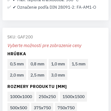
✔ Označenie podľa DIN 28091-2: FA-AM1-O
SKU: GAF200
Vyberte možnosti pre zobrazenie ceny
HRÚBKA
0,5 mm
0,8 mm
1,0 mm
1,5 mm
2,0 mm
2,5 mm
3,0 mm
ROZMERY PRODUKTU [MM]
1000x1000
250x250
1500x1500
500x500
375x750
750x750