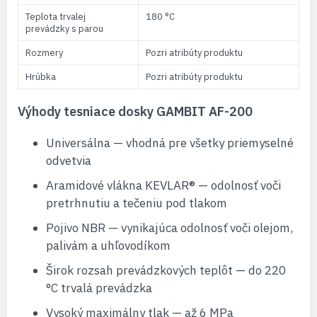
Teplota trvalej
180 °C
prevádzky s parou
Rozmery
Pozri atribúty produktu
Hrúbka
Pozri atribúty produktu
Výhody tesniace dosky GAMBIT AF-200
Universálna — vhodná pre všetky priemyselné
odvetvia
Aramidové vlákna KEVLAR® — odolnosť voči
pretrhnutiu a tečeniu pod tlakom
Pojivo NBR — vynikajúca odolnosť voči olejom,
palivám a uhľovodíkom
Širok rozsah prevádzkových teplôt — do 220
°C trvalá prevádzka
Vysoký maximálny tlak — až 6 MPa