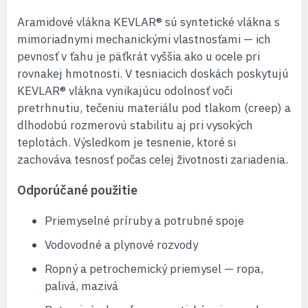
Aramidové vlákna KEVLAR® sú syntetické vlákna s
mimoriadnymi mechanickými vlastnosťami — ich
pevnosť v ťahu je päťkrát vyššia ako u ocele pri
rovnakej hmotnosti. V tesniacich doskách poskytujú
KEVLAR® vlákna vynikajúcu odolnosť voči
pretrhnutiu, tečeniu materiálu pod tlakom (creep) a
dlhodobú rozmerovú stabilitu aj pri vysokých
teplotách. Výsledkom je tesnenie, ktoré si
zachováva tesnosť počas celej životnosti zariadenia.
Odporúčané použitie
Priemyselné príruby a potrubné spoje
Vodovodné a plynové rozvody
Ropný a petrochemický priemysel — ropa,
palivá, mazivá