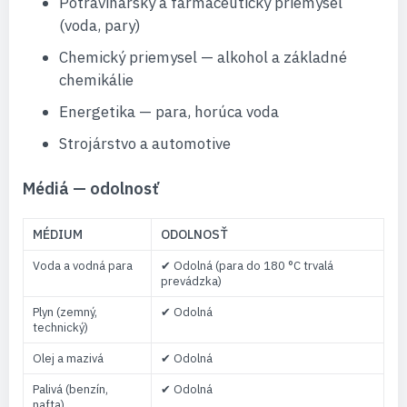
Potravinársky a farmaceutický priemysel
(voda, pary)
Chemický priemysel — alkohol a základné
chemikálie
Energetika — para, horúca voda
Strojárstvo a automotive
Médiá — odolnosť
MÉDIUM
ODOLNOSŤ
Voda a vodná para
✔ Odolná (para do 180 °C trvalá
prevádzka)
Plyn (zemný,
✔ Odolná
technický)
Olej a mazivá
✔ Odolná
Palivá (benzín,
✔ Odolná
nafta)