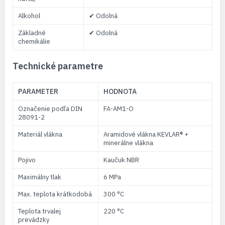
Alkohol
✔ Odolná
Základné
✔ Odolná
chemikálie
Technické parametre
PARAMETER
HODNOTA
Označenie podľa DIN
FA-AM1-O
28091-2
Materiál vlákna
Aramidové vlákna KEVLAR® +
minerálne vlákna
Pojivo
Kaučuk NBR
Maximálny tlak
6 MPa
Max. teplota krátkodobá
300 °C
Teplota trvalej
220 °C
prevádzky