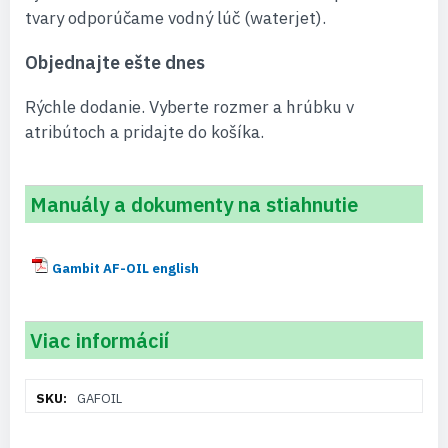
tvary odporúčame vodný lúč (waterjet).
Objednajte ešte dnes
Rýchle dodanie. Vyberte rozmer a hrúbku v
atribútoch a pridajte do košíka.
Manuály a dokumenty na stiahnutie
Gambit AF-OIL english
Viac informácií
Viac
GAFOIL
informácií