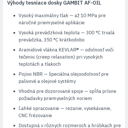
Výhody tesniace dosky GAMBIT AF-OIL
Vysoký maximálny tlak — až 10 MPa pre
náročné priemyselné aplikácie
Vysoká prevádzková teplota — 300 °C trvalá
prevádzka, 350 °C krátkodobo
Aramidové vlákna KEVLAR® — odolnosť voči
tečeniu (creep relaxation) pri vysokých
teplotách a tlakoch
Pojivo NBR — špeciálna olejoodolnosť pre
palivové a olejové systémy
Vhodná pre dozorované spoje — spĺňa prísne
požiadavky priemyselných noriem
Ľahké opracovanie — rezanie, vysekávanie,
CNC frézovanie
Dostupná v rôznych rozmeroch a hrúbkach pre