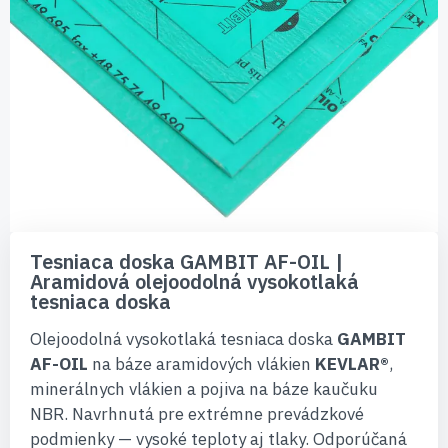
Preskočiť
na
Tesniaca doska GAMBIT AF-OIL |
začiatok
Aramidová olejoodolná vysokotlaká
galérie
tesniaca doska
obrázkov
Olejoodolná vysokotlaká tesniaca doska
GAMBIT
AF-OIL
na báze aramidových vlákien
KEVLAR®
,
minerálnych vlákien a pojiva na báze kaučuku
NBR. Navrhnutá pre extrémne prevádzkové
podmienky — vysoké teploty aj tlaky. Odporúčaná