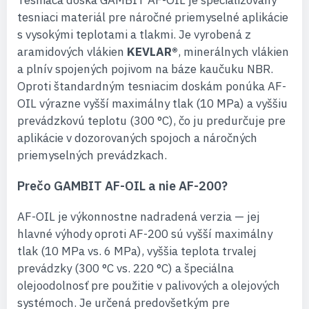
Tesniaca doska GAMBIT AF-OIL je špecializovaný
tesniaci materiál pre náročné priemyselné aplikácie
s vysokými teplotami a tlakmi. Je vyrobená z
aramidových vlákien
KEVLAR®
, minerálnych vlákien
a plnív spojených pojivom na báze kaučuku NBR.
Oproti štandardným tesniacim doskám ponúka AF-
OIL výrazne vyšší maximálny tlak (10 MPa) a vyššiu
prevádzkovú teplotu (300 °C), čo ju predurčuje pre
aplikácie v dozorovaných spojoch a náročných
priemyselných prevádzkach.
Prečo GAMBIT AF-OIL a nie AF-200?
AF-OIL je výkonnostne nadradená verzia — jej
hlavné výhody oproti AF-200 sú vyšší maximálny
tlak (10 MPa vs. 6 MPa), vyššia teplota trvalej
prevádzky (300 °C vs. 220 °C) a špeciálna
olejoodolnosť pre použitie v palivových a olejových
systémoch. Je určená predovšetkým pre