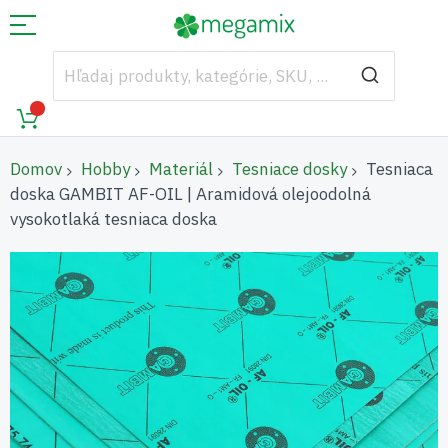
Domov
Hobby
Materiál
Tesniace dosky
Tesniaca
doska GAMBIT AF-OIL | Aramidová olejoodolná
vysokotlaká tesniaca doska
Preskočiť
na
koniec
galérie
obrázkov