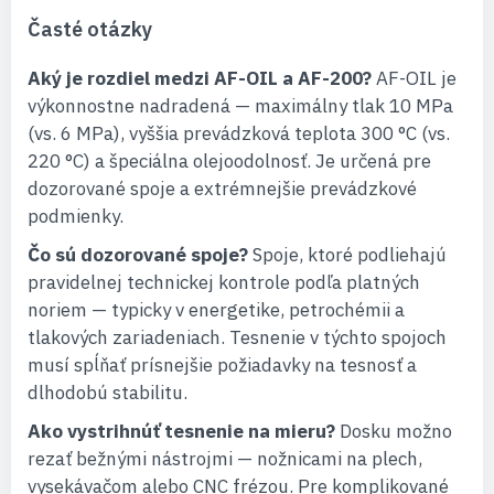
Časté otázky
Aký je rozdiel medzi AF-OIL a AF-200?
AF-OIL je
výkonnostne nadradená — maximálny tlak 10 MPa
(vs. 6 MPa), vyššia prevádzková teplota 300 °C (vs.
220 °C) a špeciálna olejoodolnosť. Je určená pre
dozorované spoje a extrémnejšie prevádzkové
podmienky.
Čo sú dozorované spoje?
Spoje, ktoré podliehajú
pravidelnej technickej kontrole podľa platných
noriem — typicky v energetike, petrochémii a
tlakových zariadeniach. Tesnenie v týchto spojoch
musí spĺňať prísnejšie požiadavky na tesnosť a
dlhodobú stabilitu.
Ako vystrihnúť tesnenie na mieru?
Dosku možno
rezať bežnými nástrojmi — nožnicami na plech,
vysekávačom alebo CNC frézou. Pre komplikované