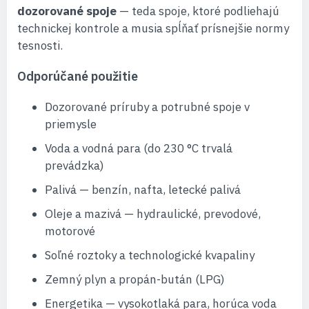
dozorované spoje
— teda spoje, ktoré podliehajú
technickej kontrole a musia spĺňať prísnejšie normy
tesnosti.
Odporúčané použitie
Dozorované príruby a potrubné spoje v
priemysle
Voda a vodná para (do 230 °C trvalá
prevádzka)
Palivá — benzín, nafta, letecké palivá
Oleje a mazivá — hydraulické, prevodové,
motorové
Soľné roztoky a technologické kvapaliny
Zemný plyn a propán-bután (LPG)
Energetika — vysokotlaká para, horúca voda