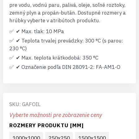
pre vodu, vodnú paru, palivá, oleje, soľné roztoky,
zemný plyn a propán-bután. Dostupné rozmery a
hrúbky vyberte v atribútoch produktu.
✔ Max. tlak: 10 MPa
✔ Teplota trvalej prevádzky: 300 °C (s parou:
230 °C)
✔ Max. teplota krátkodobá: 350 °C
✔ Označenie podľa DIN 28091-2: FA-AM1-O
SKU: GAFOIL
Vyberte možnosti pre zobrazenie ceny
ROZMERY PRODUKTU [MM]
1000x1000
250x250
1500x1500