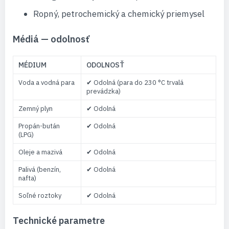
Ropný, petrochemický a chemický priemysel
Médiá — odolnosť
MÉDIUM
ODOLNOSŤ
Voda a vodná para
✔ Odolná (para do 230 °C trvalá
prevádzka)
Zemný plyn
✔ Odolná
Propán-bután
✔ Odolná
(LPG)
Oleje a mazivá
✔ Odolná
Palivá (benzín,
✔ Odolná
nafta)
Soľné roztoky
✔ Odolná
Technické parametre