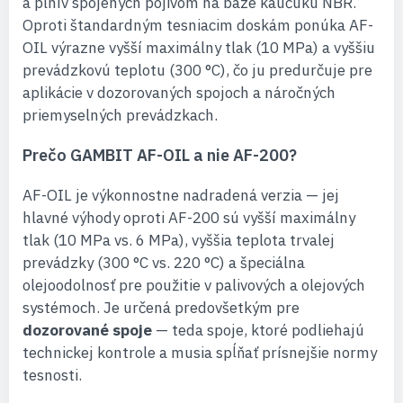
a plnív spojených pojivom na báze kaučuku NBR.
Oproti štandardným tesniacim doskám ponúka AF-
OIL výrazne vyšší maximálny tlak (10 MPa) a vyššiu
prevádzkovú teplotu (300 °C), čo ju predurčuje pre
aplikácie v dozorovaných spojoch a náročných
priemyselných prevádzkach.
Prečo GAMBIT AF-OIL a nie AF-200?
AF-OIL je výkonnostne nadradená verzia — jej
hlavné výhody oproti AF-200 sú vyšší maximálny
tlak (10 MPa vs. 6 MPa), vyššia teplota trvalej
prevádzky (300 °C vs. 220 °C) a špeciálna
olejoodolnosť pre použitie v palivových a olejových
systémoch. Je určená predovšetkým pre
dozorované spoje
— teda spoje, ktoré podliehajú
technickej kontrole a musia spĺňať prísnejšie normy
tesnosti.