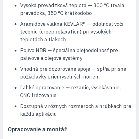
Vysoká prevádzková teplota — 300 °C trvalá
prevádzka, 350 °C krátkodobo
Aramidové vlákna KEVLAR® — odolnosť voči
tečeniu (creep relaxation) pri vysokých
teplotách a tlakoch
Pojivo NBR — špeciálna olejoodolnosť pre
palivové a olejové systémy
Vhodná pre dozorované spoje — spĺňa prísne
požiadavky priemyselných noriem
Ľahké opracovanie — rezanie, vysekávanie,
CNC frézovanie
Dostupná v rôznych rozmeroch a hrúbkach pre
každú aplikáciu
Opracovanie a montáž