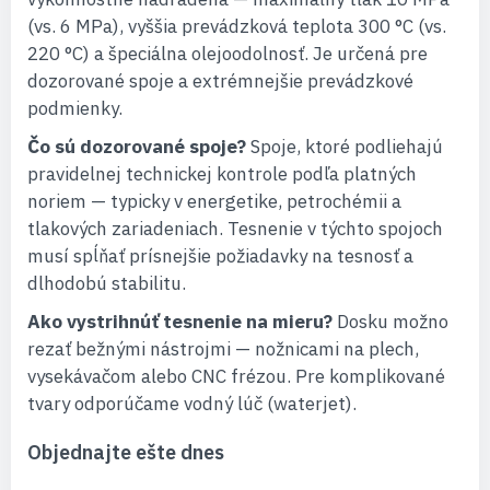
(vs. 6 MPa), vyššia prevádzková teplota 300 °C (vs.
220 °C) a špeciálna olejoodolnosť. Je určená pre
dozorované spoje a extrémnejšie prevádzkové
podmienky.
Čo sú dozorované spoje?
Spoje, ktoré podliehajú
pravidelnej technickej kontrole podľa platných
noriem — typicky v energetike, petrochémii a
tlakových zariadeniach. Tesnenie v týchto spojoch
musí spĺňať prísnejšie požiadavky na tesnosť a
dlhodobú stabilitu.
Ako vystrihnúť tesnenie na mieru?
Dosku možno
rezať bežnými nástrojmi — nožnicami na plech,
vysekávačom alebo CNC frézou. Pre komplikované
tvary odporúčame vodný lúč (waterjet).
Objednajte ešte dnes