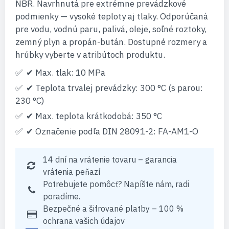
NBR. Navrhnutá pre extrémne prevádzkové
podmienky — vysoké teploty aj tlaky. Odporúčaná
pre vodu, vodnú paru, palivá, oleje, soľné roztoky,
zemný plyn a propán-bután. Dostupné rozmery a
hrúbky vyberte v atribútoch produktu.
✔ Max. tlak: 10 MPa
✔ Teplota trvalej prevádzky: 300 °C (s parou:
230 °C)
✔ Max. teplota krátkodobá: 350 °C
✔ Označenie podľa DIN 28091-2: FA-AM1-O
14 dní na vrátenie tovaru – garancia
vrátenia peňazí
Potrebujete pomôcť? Napíšte nám, radi
poradíme.
Bezpečné a šifrované platby – 100 %
ochrana vašich údajov