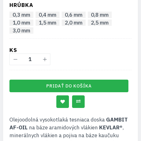
HRÚBKA
0,3 mm
0,4 mm
0,6 mm
0,8 mm
1,0 mm
1,5 mm
2,0 mm
2,5 mm
3,0 mm
KS
PRIDAŤ DO KOŠÍKA
Olejoodolná vysokotlaká tesniaca doska
GAMBIT
AF-OIL
na báze aramidových vlákien
KEVLAR®
,
minerálnych vlákien a pojiva na báze kaučuku