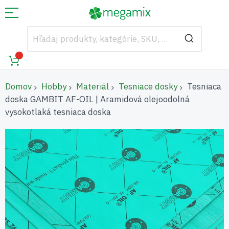
Domov
Hobby
Materiál
Tesniace dosky
Tesniaca
doska GAMBIT AF-OIL | Aramidová olejoodolná
vysokotlaká tesniaca doska
Preskočiť
na
koniec
galérie
obrázkov