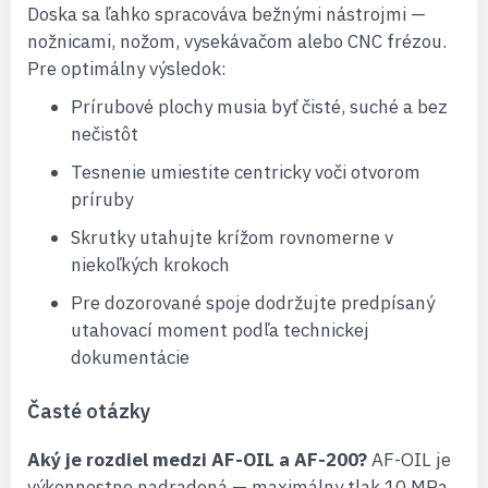
Doska sa ľahko spracováva bežnými nástrojmi —
nožnicami, nožom, vysekávačom alebo CNC frézou.
Pre optimálny výsledok:
Prírubové plochy musia byť čisté, suché a bez
nečistôt
Tesnenie umiestite centricky voči otvorom
príruby
Skrutky utahujte krížom rovnomerne v
niekoľkých krokoch
Pre dozorované spoje dodržujte predpísaný
utahovací moment podľa technickej
dokumentácie
Časté otázky
Aký je rozdiel medzi AF-OIL a AF-200?
AF-OIL je
výkonnostne nadradená — maximálny tlak 10 MPa