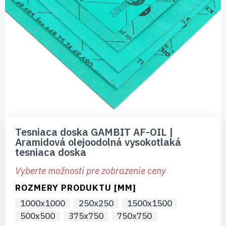
Preskočiť
na
Tesniaca doska GAMBIT AF-OIL |
začiatok
Aramidová olejoodolná vysokotlaká
galérie
tesniaca doska
obrázkov
Vyberte možnosti pre zobrazenie ceny
ROZMERY PRODUKTU [MM]
1000x1000
250x250
1500x1500
500x500
375x750
750x750