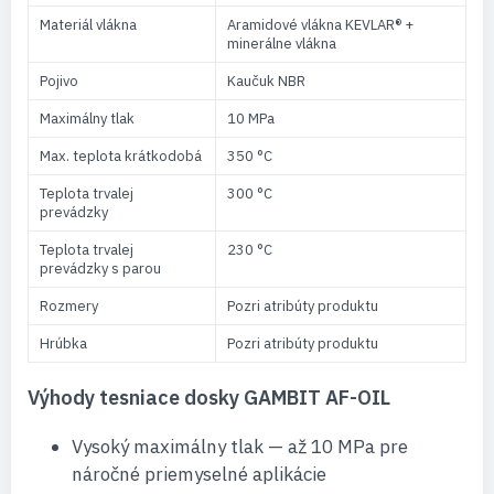
Materiál vlákna
Aramidové vlákna KEVLAR® +
minerálne vlákna
Pojivo
Kaučuk NBR
Maximálny tlak
10 MPa
Max. teplota krátkodobá
350 °C
Teplota trvalej
300 °C
prevádzky
Teplota trvalej
230 °C
prevádzky s parou
Rozmery
Pozri atribúty produktu
Hrúbka
Pozri atribúty produktu
Výhody tesniace dosky GAMBIT AF-OIL
Vysoký maximálny tlak — až 10 MPa pre
náročné priemyselné aplikácie