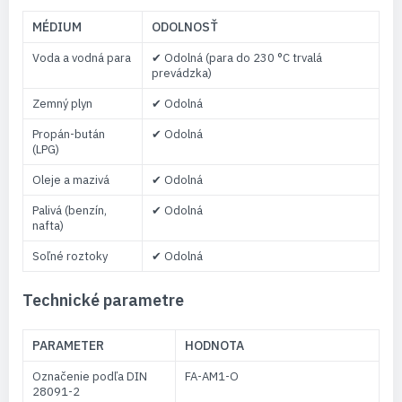
MÉDIUM
ODOLNOSŤ
Voda a vodná para
✔ Odolná (para do 230 °C trvalá
prevádzka)
Zemný plyn
✔ Odolná
Propán-bután
✔ Odolná
(LPG)
Oleje a mazivá
✔ Odolná
Palivá (benzín,
✔ Odolná
nafta)
Soľné roztoky
✔ Odolná
Technické parametre
PARAMETER
HODNOTA
Označenie podľa DIN
FA-AM1-O
28091-2