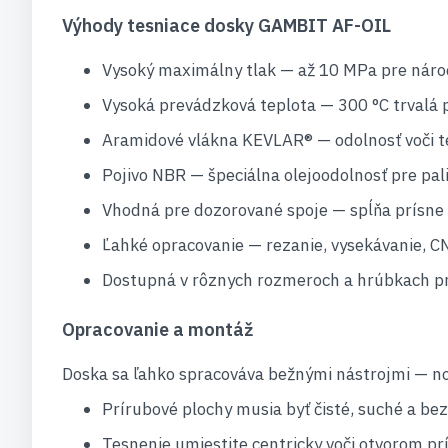
Výhody tesniace dosky GAMBIT AF-OIL
Vysoký maximálny tlak — až 10 MPa pre náro
Vysoká prevádzková teplota — 300 °C trvalá 
Aramidové vlákna KEVLAR® — odolnosť voči teč
Pojivo NBR — špeciálna olejoodolnosť pre pal
Vhodná pre dozorované spoje — spĺňa prísne
Ľahké opracovanie — rezanie, vysekávanie, C
Dostupná v rôznych rozmeroch a hrúbkach pr
Opracovanie a montáž
Doska sa ľahko spracováva bežnými nástrojmi — n
Prírubové plochy musia byť čisté, suché a bez
Tesnenie umiestite centricky voči otvorom pr