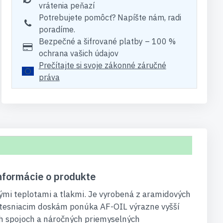
vrátenia peňazí
Potrebujete pomôcť? Napíšte nám, radi
poradíme.
Bezpečné a šifrované platby – 100 %
ochrana vašich údajov
Prečítajte si svoje zákonné záručné
práva
nformácie o produkte
ými teplotami a tlakmi. Je vyrobená z aramidových
 tesniacim doskám ponúka AF-OIL výrazne vyšší
ch spojoch a náročných priemyselných