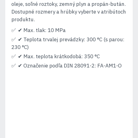
oleje, soľné roztoky, zemný plyn a propán-bután.
Dostupné rozmery a hrúbky vyberte v atribútoch
produktu.
✔ Max. tlak: 10 MPa
✔ Teplota trvalej prevádzky: 300 °C (s parou:
230 °C)
✔ Max. teplota krátkodobá: 350 °C
✔ Označenie podľa DIN 28091-2: FA-AM1-O