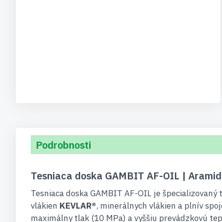
Podrobnosti
Tesniaca doska GAMBIT AF-OIL | Aramido
Tesniaca doska GAMBIT AF-OIL je špecializovaný te
vlákien
KEVLAR®
, minerálnych vlákien a plnív s
maximálny tlak (10 MPa) a vyššiu prevádzkovú tepl