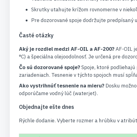
Skrutky utahujte krížom rovnomerne v nieko
Pre dozorované spoje dodržujte predpísaný
Časté otázky
Aký je rozdiel medzi AF-OIL a AF-200?
AF-OIL je
°C) a špeciálna olejoodolnosť. Je určená pre doz
Čo sú dozorované spoje?
Spoje, ktoré podliehajú 
zariadeniach. Tesnenie v týchto spojoch musí spĺňa
Ako vystrihnúť tesnenie na mieru?
Dosku možno r
odporúčame vodný lúč (waterjet).
Objednajte ešte dnes
Rýchle dodanie. Vyberte rozmer a hrúbku v atribút