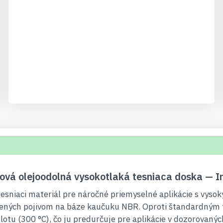
vá olejoodolná vysokotlaká tesniaca doska — I
sniaci materiál pre náročné priemyselné aplikácie s vysok
pojených pojivom na báze kaučuku NBR. Oproti štandardným
otu (300 °C), čo ju predurčuje pre aplikácie v dozorovaný