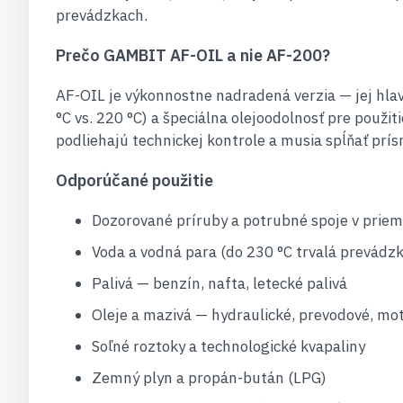
prevádzkach.
Prečo GAMBIT AF-OIL a nie AF-200?
AF-OIL je výkonnostne nadradená verzia — jej hlav
°C vs. 220 °C) a špeciálna olejoodolnosť pre použi
podliehajú technickej kontrole a musia spĺňať prís
Odporúčané použitie
Dozorované príruby a potrubné spoje v priem
Voda a vodná para (do 230 °C trvalá prevádz
Palivá — benzín, nafta, letecké palivá
Oleje a mazivá — hydraulické, prevodové, mo
Soľné roztoky a technologické kvapaliny
Zemný plyn a propán-bután (LPG)