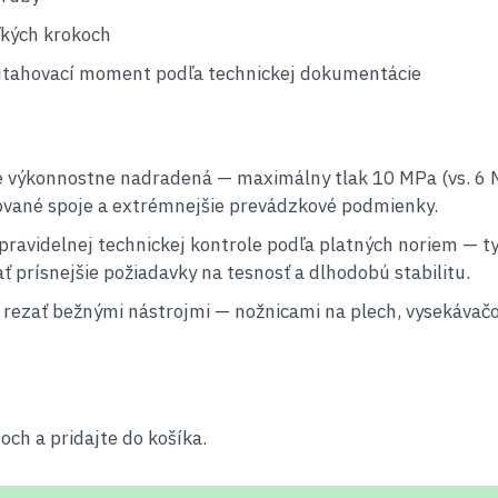
ľkých krokoch
 utahovací moment podľa technickej dokumentácie
 výkonnostne nadradená — maximálny tlak 10 MPa (vs. 6 MP
orované spoje a extrémnejšie prevádzkové podmienky.
pravidelnej technickej kontrole podľa platných noriem — ty
ť prísnejšie požiadavky na tesnosť a dlhodobú stabilitu.
ezať bežnými nástrojmi — nožnicami na plech, vysekávačo
och a pridajte do košíka.