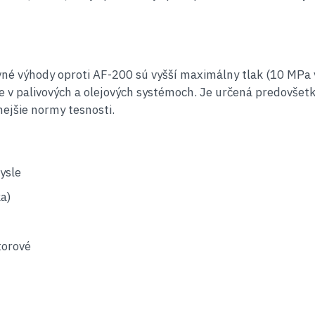
né výhody oproti AF-200 sú vyšší maximálny tlak (10 MPa vs
tie v palivových a olejových systémoch. Je určená predovše
nejšie normy tesnosti.
ysle
ka)
torové