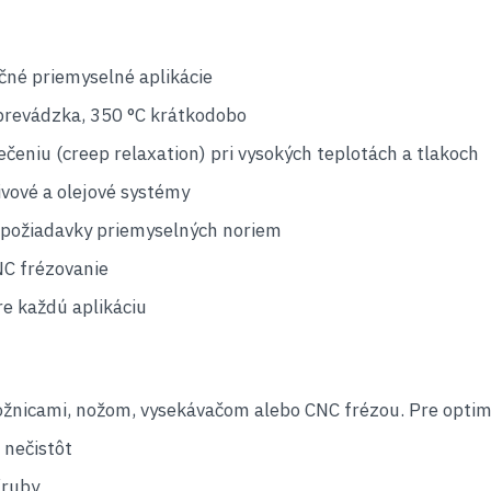
čné priemyselné aplikácie
prevádzka, 350 °C krátkodobo
eniu (creep relaxation) pri vysokých teplotách a tlakoch
ivové a olejové systémy
 požiadavky priemyselných noriem
NC frézovanie
e každú aplikáciu
ožnicami, nožom, vysekávačom alebo CNC frézou. Pre optim
 nečistôt
íruby