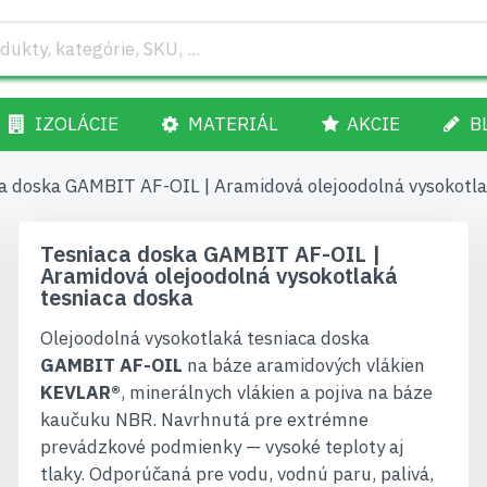
IZOLÁCIE
MATERIÁL
AKCIE
B
a doska GAMBIT AF-OIL | Aramidová olejoodolná vysokotla
Tesniaca doska GAMBIT AF-OIL |
Aramidová olejoodolná vysokotlaká
tesniaca doska
Olejoodolná vysokotlaká tesniaca doska
GAMBIT AF-OIL
na báze aramidových vlákien
KEVLAR®
, minerálnych vlákien a pojiva na báze
kaučuku NBR. Navrhnutá pre extrémne
prevádzkové podmienky — vysoké teploty aj
tlaky. Odporúčaná pre vodu, vodnú paru, palivá,