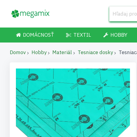
DOMÁCNOSŤ
TEXTIL
HOBBY
Domov
Hobby
Materiál
Tesniace dosky
Tesniac
Preskočiť
na
koniec
galérie
obrázkov