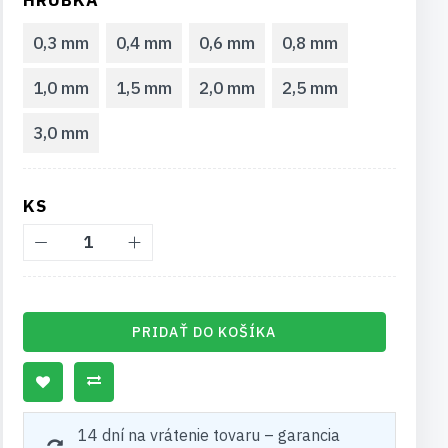
HRÚBKA
0,3 mm
0,4 mm
0,6 mm
0,8 mm
1,0 mm
1,5 mm
2,0 mm
2,5 mm
3,0 mm
KS
PRIDAŤ DO KOŠÍKA
14 dní na vrátenie tovaru – garancia