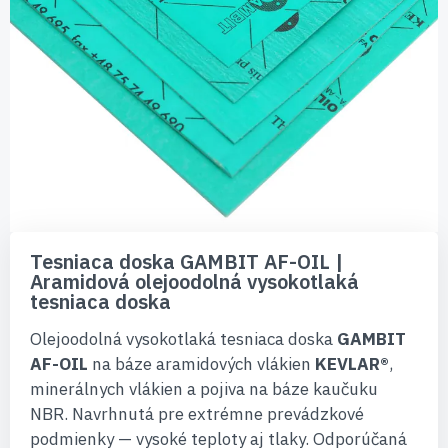
Preskočiť
na
Tesniaca doska GAMBIT AF-OIL |
začiatok
Aramidová olejoodolná vysokotlaká
galérie
tesniaca doska
obrázkov
Olejoodolná vysokotlaká tesniaca doska
GAMBIT
AF-OIL
na báze aramidových vlákien
KEVLAR®
,
minerálnych vlákien a pojiva na báze kaučuku
NBR. Navrhnutá pre extrémne prevádzkové
podmienky — vysoké teploty aj tlaky. Odporúčaná