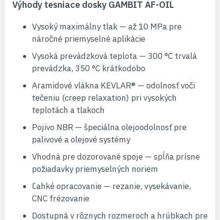
Výhody tesniace dosky GAMBIT AF-OIL
Vysoký maximálny tlak — až 10 MPa pre
náročné priemyselné aplikácie
Vysoká prevádzková teplota — 300 °C trvalá
prevádzka, 350 °C krátkodobo
Aramidové vlákna KEVLAR® — odolnosť voči
tečeniu (creep relaxation) pri vysokých
teplotách a tlakoch
Pojivo NBR — špeciálna olejoodolnosť pre
palivové a olejové systémy
Vhodná pre dozorované spoje — spĺňa prísne
požiadavky priemyselných noriem
Ľahké opracovanie — rezanie, vysekávanie,
CNC frézovanie
Dostupná v rôznych rozmeroch a hrúbkach pre