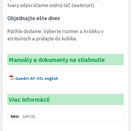
tvary odporúčame vodný lúč (waterjet).
Objednajte ešte dnes
Rýchle dodanie. Vyberte rozmer a hrúbku v
atribútoch a pridajte do košíka.
Manuály a dokumenty na stiahnutie
Gambit AF-OIL english
Viac informácií
Viac
GAFOIL
informácií