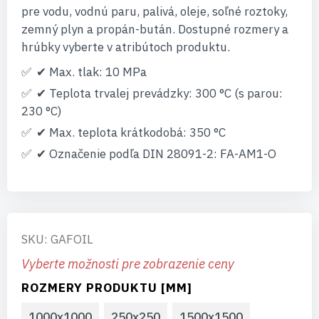
pre vodu, vodnú paru, palivá, oleje, soľné roztoky,
zemný plyn a propán-bután. Dostupné rozmery a
hrúbky vyberte v atribútoch produktu.
✔ Max. tlak: 10 MPa
✔ Teplota trvalej prevádzky: 300 °C (s parou:
230 °C)
✔ Max. teplota krátkodobá: 350 °C
✔ Označenie podľa DIN 28091-2: FA-AM1-O
SKU: GAFOIL
Vyberte možnosti pre zobrazenie ceny
ROZMERY PRODUKTU [MM]
1000x1000
250x250
1500x1500