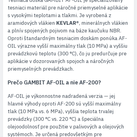
Tesniaca doska GAMBIT AF-OIL je špecializovaný
tesniaci materiál pre náročné priemyselné aplikácie
s vysokými teplotami a tlakmi. Je vyrobená z
aramidových vlákien
KEVLAR®
, minerálnych vlákien
a plnív spojených pojivom na báze kaučuku NBR.
Oproti štandardným tesniacim doskám ponúka AF-
OIL výrazne vyšší maximálny tlak (10 MPa) a vyššiu
prevádzkovú teplotu (300 °C), čo ju predurčuje pre
aplikácie v dozorovaných spojoch a náročných
priemyselných prevádzkach.
Prečo GAMBIT AF-OIL a nie AF-200?
AF-OIL je výkonnostne nadradená verzia — jej
hlavné výhody oproti AF-200 sú vyšší maximálny
tlak (10 MPa vs. 6 MPa), vyššia teplota trvalej
prevádzky (300 °C vs. 220 °C) a špeciálna
olejoodolnosť pre použitie v palivových a olejových
systémoch. Je určená predovšetkým pre