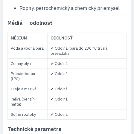
Ropný, petrochemický a chemický priemysel
Médiá — odolnosť
MÉDIUM
ODOLNOSŤ
Voda a vodná para
✔ Odolná (para do 230 °C trvalá
prevádzka)
Zemný plyn
✔ Odolná
Propán-bután
✔ Odolná
(LPG)
Oleje a mazivá
✔ Odolná
Palivá (benzín,
✔ Odolná
nafta)
Soľné roztoky
✔ Odolná
Technické parametre