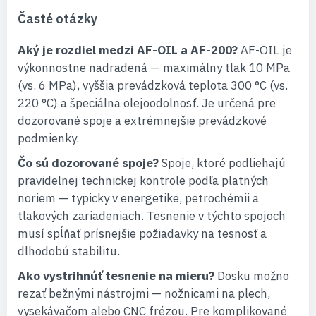
Časté otázky
Aký je rozdiel medzi AF-OIL a AF-200?
AF-OIL je
výkonnostne nadradená — maximálny tlak 10 MPa
(vs. 6 MPa), vyššia prevádzková teplota 300 °C (vs.
220 °C) a špeciálna olejoodolnosť. Je určená pre
dozorované spoje a extrémnejšie prevádzkové
podmienky.
Čo sú dozorované spoje?
Spoje, ktoré podliehajú
pravidelnej technickej kontrole podľa platných
noriem — typicky v energetike, petrochémii a
tlakových zariadeniach. Tesnenie v týchto spojoch
musí spĺňať prísnejšie požiadavky na tesnosť a
dlhodobú stabilitu.
Ako vystrihnúť tesnenie na mieru?
Dosku možno
rezať bežnými nástrojmi — nožnicami na plech,
vysekávačom alebo CNC frézou. Pre komplikované