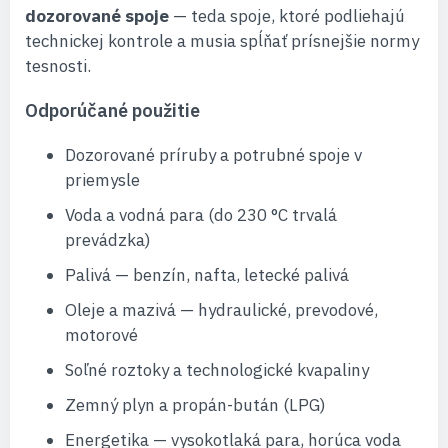
dozorované spoje
— teda spoje, ktoré podliehajú
technickej kontrole a musia spĺňať prísnejšie normy
tesnosti.
Odporúčané použitie
Dozorované príruby a potrubné spoje v
priemysle
Voda a vodná para (do 230 °C trvalá
prevádzka)
Palivá — benzín, nafta, letecké palivá
Oleje a mazivá — hydraulické, prevodové,
motorové
Soľné roztoky a technologické kvapaliny
Zemný plyn a propán-bután (LPG)
Energetika — vysokotlaká para, horúca voda