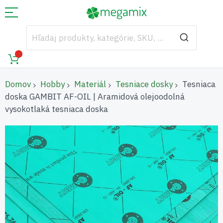
Domov
Hobby
Materiál
Tesniace dosky
Tesniaca
doska GAMBIT AF-OIL | Aramidová olejoodolná
vysokotlaká tesniaca doska
Preskočiť
na
koniec
galérie
obrázkov