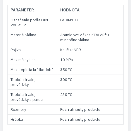
PARAMETER
HODNOTA
Označenie podľa DIN
FA-AM1-O
28091-2
Materiál vlákna
Aramidové vlákna KEVLAR® +
minerálne vlákna
Pojivo
Kaučuk NBR
Maximálny tlak
10 MPa
Max. teplota krátkodobá
350 °C
Teplota trvalej
300 °C
prevádzky
Teplota trvalej
230 °C
prevádzky s parou
Rozmery
Pozri atribúty produktu
Hrúbka
Pozri atribúty produktu