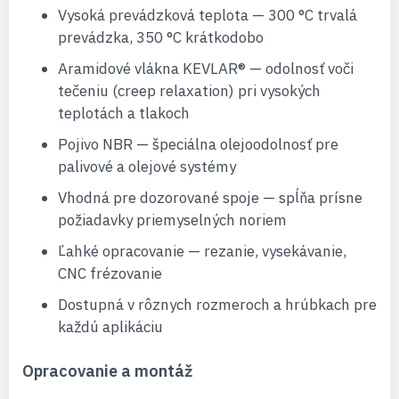
Vysoká prevádzková teplota — 300 °C trvalá
prevádzka, 350 °C krátkodobo
Aramidové vlákna KEVLAR® — odolnosť voči
tečeniu (creep relaxation) pri vysokých
teplotách a tlakoch
Pojivo NBR — špeciálna olejoodolnosť pre
palivové a olejové systémy
Vhodná pre dozorované spoje — spĺňa prísne
požiadavky priemyselných noriem
Ľahké opracovanie — rezanie, vysekávanie,
CNC frézovanie
Dostupná v rôznych rozmeroch a hrúbkach pre
každú aplikáciu
Opracovanie a montáž