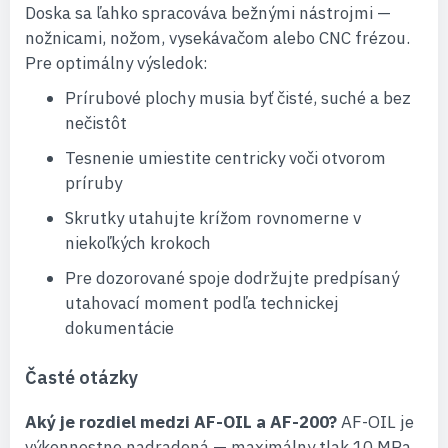
Doska sa ľahko spracováva bežnými nástrojmi —
nožnicami, nožom, vysekávačom alebo CNC frézou.
Pre optimálny výsledok:
Prírubové plochy musia byť čisté, suché a bez
nečistôt
Tesnenie umiestite centricky voči otvorom
príruby
Skrutky utahujte krížom rovnomerne v
niekoľkých krokoch
Pre dozorované spoje dodržujte predpísaný
utahovací moment podľa technickej
dokumentácie
Časté otázky
Aký je rozdiel medzi AF-OIL a AF-200?
AF-OIL je
výkonnostne nadradená — maximálny tlak 10 MPa