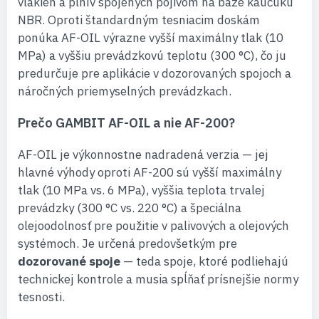
vlákien a plnív spojených pojivom na báze kaučuku
NBR. Oproti štandardným tesniacim doskám
ponúka AF-OIL výrazne vyšší maximálny tlak (10
MPa) a vyššiu prevádzkovú teplotu (300 °C), čo ju
predurčuje pre aplikácie v dozorovaných spojoch a
náročných priemyselných prevádzkach.
Prečo GAMBIT AF-OIL a nie AF-200?
AF-OIL je výkonnostne nadradená verzia — jej
hlavné výhody oproti AF-200 sú vyšší maximálny
tlak (10 MPa vs. 6 MPa), vyššia teplota trvalej
prevádzky (300 °C vs. 220 °C) a špeciálna
olejoodolnosť pre použitie v palivových a olejových
systémoch. Je určená predovšetkým pre
dozorované spoje
— teda spoje, ktoré podliehajú
technickej kontrole a musia spĺňať prísnejšie normy
tesnosti.