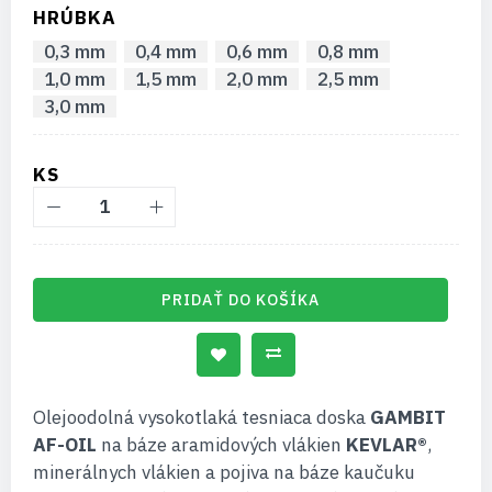
HRÚBKA
0,3 mm
0,4 mm
0,6 mm
0,8 mm
1,0 mm
1,5 mm
2,0 mm
2,5 mm
3,0 mm
KS
PRIDAŤ DO KOŠÍKA
Olejoodolná vysokotlaká tesniaca doska
GAMBIT
AF-OIL
na báze aramidových vlákien
KEVLAR®
,
minerálnych vlákien a pojiva na báze kaučuku