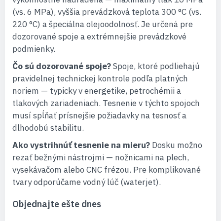
(vs. 6 MPa), vyššia prevádzková teplota 300 °C (vs.
220 °C) a špeciálna olejoodolnosť. Je určená pre
dozorované spoje a extrémnejšie prevádzkové
podmienky.
Čo sú dozorované spoje?
Spoje, ktoré podliehajú
pravidelnej technickej kontrole podľa platných
noriem — typicky v energetike, petrochémii a
tlakových zariadeniach. Tesnenie v týchto spojoch
musí spĺňať prísnejšie požiadavky na tesnosť a
dlhodobú stabilitu.
Ako vystrihnúť tesnenie na mieru?
Dosku možno
rezať bežnými nástrojmi — nožnicami na plech,
vysekávačom alebo CNC frézou. Pre komplikované
tvary odporúčame vodný lúč (waterjet).
Objednajte ešte dnes