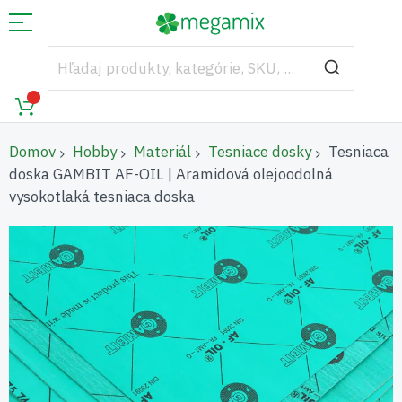
Domov
Hobby
Materiál
Tesniace dosky
Tesniaca
doska GAMBIT AF-OIL | Aramidová olejoodolná
vysokotlaká tesniaca doska
Preskočiť
na
koniec
galérie
obrázkov