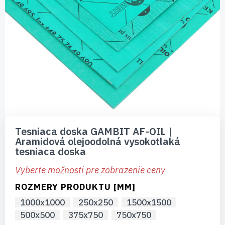
Preskočiť
na
Tesniaca doska GAMBIT AF-OIL |
začiatok
Aramidová olejoodolná vysokotlaká
galérie
tesniaca doska
obrázkov
Vyberte možnosti pre zobrazenie ceny
ROZMERY PRODUKTU [MM]
1000x1000
250x250
1500x1500
500x500
375x750
750x750