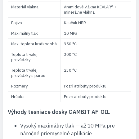
Materiál vlákna
Aramidové vlákna KEVLAR® +
minerálne vlákna
Pojivo
Kaučuk NBR
Maximálny tlak
10 MPa
Max. teplota krátkodobá
350 °C
Teplota trvalej
300 °C
prevádzky
Teplota trvalej
230 °C
prevádzky s parou
Rozmery
Pozri atribúty produktu
Hrúbka
Pozri atribúty produktu
Výhody tesniace dosky GAMBIT AF-OIL
Vysoký maximálny tlak — až 10 MPa pre
náročné priemyselné aplikácie