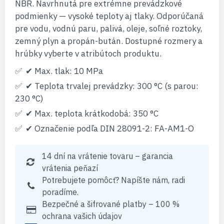
NBR. Navrhnutá pre extrémne prevádzkové
podmienky — vysoké teploty aj tlaky. Odporúčaná
pre vodu, vodnú paru, palivá, oleje, soľné roztoky,
zemný plyn a propán-bután. Dostupné rozmery a
hrúbky vyberte v atribútoch produktu.
✔ Max. tlak: 10 MPa
✔ Teplota trvalej prevádzky: 300 °C (s parou:
230 °C)
✔ Max. teplota krátkodobá: 350 °C
✔ Označenie podľa DIN 28091-2: FA-AM1-O
14 dní na vrátenie tovaru – garancia
vrátenia peňazí
Potrebujete pomôcť? Napíšte nám, radi
poradíme.
Bezpečné a šifrované platby – 100 %
ochrana vašich údajov