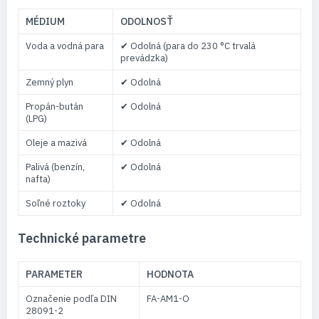
MÉDIUM
ODOLNOSŤ
Voda a vodná para
✔ Odolná (para do 230 °C trvalá
prevádzka)
Zemný plyn
✔ Odolná
Propán-bután
✔ Odolná
(LPG)
Oleje a mazivá
✔ Odolná
Palivá (benzín,
✔ Odolná
nafta)
Soľné roztoky
✔ Odolná
Technické parametre
PARAMETER
HODNOTA
Označenie podľa DIN
FA-AM1-O
28091-2