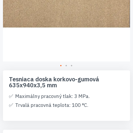
Preskočiť
na
Tesniaca doska korkovo-gumová
začiatok
635x940x3,5 mm
galérie
obrázkov
Maximálny pracovný tlak: 3 MPa.
Trvalá pracovná teplota: 100 °C.