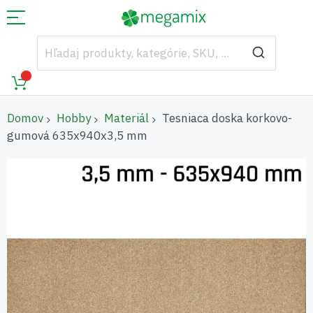
Domov
Hobby
Materiál
Tesniaca doska korkovo-
gumová 635x940x3,5 mm
Preskočiť
na
koniec
galérie
obrázkov