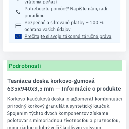
vrátenia peňazí
Potrebujete pomôcť? Napíšte nám, radi
poradíme.
Bezpečné a šifrované platby – 100 %
ochrana vašich údajov
Prečítajte si svoje zákonné záručné práva
Podrobnosti
Tesniaca doska korkovo-gumová
635x940x3,5 mm — Informácie o produkte
Korkovo-kaučuková doska je aglomerát kombinujúci
prírodný korkový granulát a syntetický kaučuk.
Spojením týchto dvoch komponentov získame
polotovar s mimoriadnou životnosťou a pružnosťou,
mimoriadne odolný voči škodlivým vplyvom