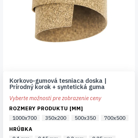
Preskočiť
na
Korkovo-gumová tesniaca doska |
začiatok
Prírodný korok + syntetická guma
galérie
obrázkov
Vyberte možnosti pre zobrazenie ceny
ROZMERY PRODUKTU [MM]
1000x700
350x200
500x350
700x500
HRÚBKA