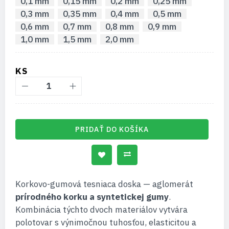
0,1 mm
0,15 mm
0,2 mm
0,25 mm
0,3 mm
0,35 mm
0,4 mm
0,5 mm
0,6 mm
0,7 mm
0,8 mm
0,9 mm
1,0 mm
1,5 mm
2,0 mm
KS
PRIDAŤ DO KOŠÍKA
Korkovo-gumová tesniaca doska — aglomerát
prírodného korku a syntetickej gumy
.
Kombinácia týchto dvoch materiálov vytvára
polotovar s výnimočnou tuhosťou, elasticitou a