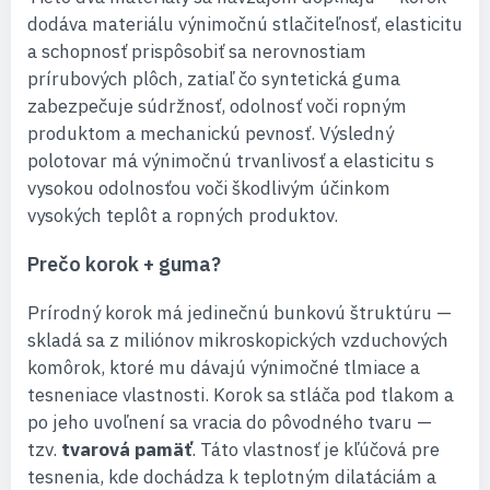
dodáva materiálu výnimočnú stlačiteľnosť, elasticitu
a schopnosť prispôsobiť sa nerovnostiam
prírubových plôch, zatiaľ čo syntetická guma
zabezpečuje súdržnosť, odolnosť voči ropným
produktom a mechanickú pevnosť. Výsledný
polotovar má výnimočnú trvanlivosť a elasticitu s
vysokou odolnosťou voči škodlivým účinkom
vysokých teplôt a ropných produktov.
Prečo korok + guma?
Prírodný korok má jedinečnú bunkovú štruktúru —
skladá sa z miliónov mikroskopických vzduchových
komôrok, ktoré mu dávajú výnimočné tlmiace a
tesneniace vlastnosti. Korok sa stláča pod tlakom a
po jeho uvoľnení sa vracia do pôvodného tvaru —
tzv.
tvarová pamäť
. Táto vlastnosť je kľúčová pre
tesnenia, kde dochádza k teplotným dilatáciám a