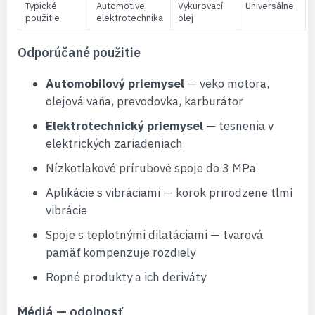
Typické
Automotive,
Vykurovací
Universálne
použitie
elektrotechnika
olej
Odporúčané použitie
Automobilový priemysel
— veko motora,
olejová vaňa, prevodovka, karburátor
Elektrotechnický priemysel
— tesnenia v
elektrických zariadeniach
Nízkotlakové prírubové spoje do 3 MPa
Aplikácie s vibráciami — korok prirodzene tlmí
vibrácie
Spoje s teplotnými dilatáciami — tvarová
pamäť kompenzuje rozdiely
Ropné produkty a ich deriváty
Médiá — odolnosť