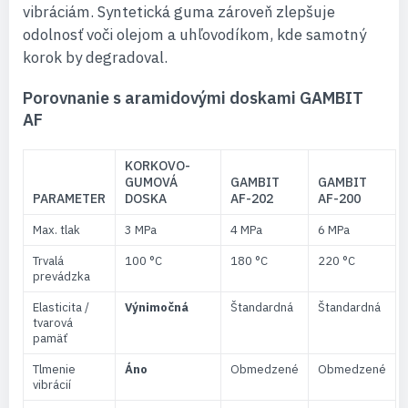
vibráciám. Syntetická guma zároveň zlepšuje
odolnosť voči olejom a uhľovodíkom, kde samotný
korok by degradoval.
Porovnanie s aramidovými doskami GAMBIT
AF
KORKOVO-
GUMOVÁ
GAMBIT
GAMBIT
PARAMETER
DOSKA
AF-202
AF-200
Max. tlak
3 MPa
4 MPa
6 MPa
Trvalá
100 °C
180 °C
220 °C
prevádzka
Elasticita /
Výnimočná
Štandardná
Štandardná
tvarová
pamäť
Tlmenie
Áno
Obmedzené
Obmedzené
vibrácií