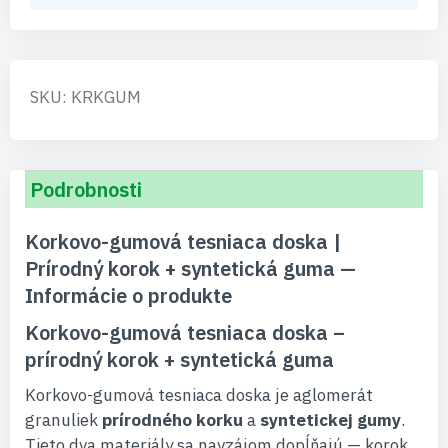
SKU: KRKGUM
Podrobnosti
Korkovo-gumová tesniaca doska |
Prírodný korok + syntetická guma —
Informácie o produkte
Korkovo-gumová tesniaca doska –
prírodný korok + syntetická guma
Korkovo-gumová tesniaca doska je aglomerát
granuliek
prírodného korku
a
syntetickej gumy
.
Tieto dva materiály sa navzájom dopĺňajú — korok