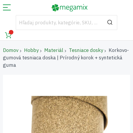
Domov
Hobby
Materiál
Tesniace dosky
Korkovo-
gumová tesniaca doska | Prírodný korok + syntetická
guma
Preskočiť
na
koniec
galérie
obrázkov