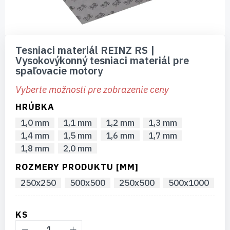
Preskočiť
na
Tesniaci materiál REINZ RS |
začiatok
Vysokovýkonný tesniaci materiál pre
galérie
spaľovacie motory
obrázkov
Vyberte možnosti pre zobrazenie ceny
HRÚBKA
1,0 mm
1,1 mm
1,2 mm
1,3 mm
1,4 mm
1,5 mm
1,6 mm
1,7 mm
1,8 mm
2,0 mm
ROZMERY PRODUKTU [MM]
250x250
500x500
250x500
500x1000
KS