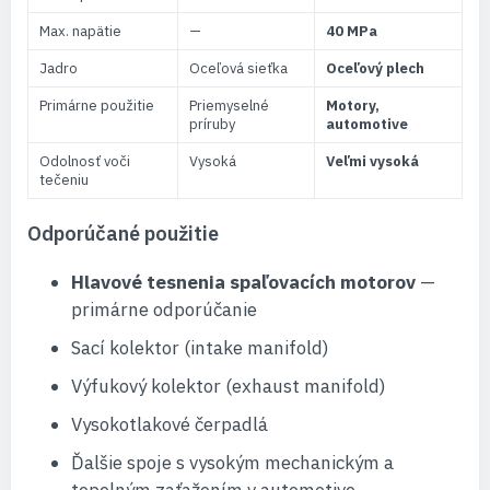
Max. napätie
—
40 MPa
Jadro
Oceľová sieťka
Oceľový plech
Primárne použitie
Priemyselné
Motory,
príruby
automotive
Odolnosť voči
Vysoká
Veľmi vysoká
tečeniu
Odporúčané použitie
Hlavové tesnenia spaľovacích motorov
—
primárne odporúčanie
Sací kolektor (intake manifold)
Výfukový kolektor (exhaust manifold)
Vysokotlakové čerpadlá
Ďalšie spoje s vysokým mechanickým a