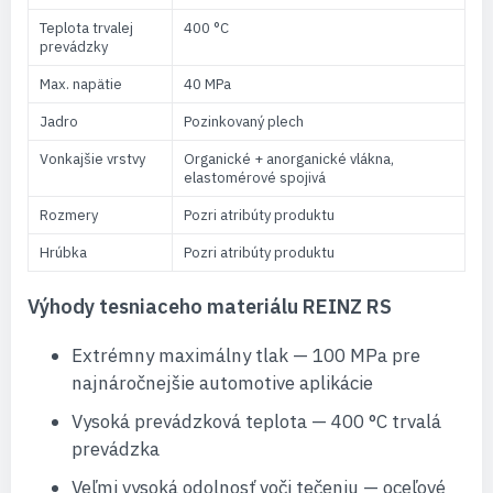
Teplota trvalej
400 °C
prevádzky
Max. napätie
40 MPa
Jadro
Pozinkovaný plech
Vonkajšie vrstvy
Organické + anorganické vlákna,
elastomérové spojivá
Rozmery
Pozri atribúty produktu
Hrúbka
Pozri atribúty produktu
Výhody tesniaceho materiálu REINZ RS
Extrémny maximálny tlak — 100 MPa pre
najnáročnejšie automotive aplikácie
Vysoká prevádzková teplota — 400 °C trvalá
prevádzka
Veľmi vysoká odolnosť voči tečeniu — oceľové