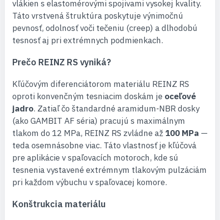
vlákien s elastomérovými spojivami vysokej kvality.
Táto vrstvená štruktúra poskytuje výnimočnú
pevnosť, odolnosť voči tečeniu (creep) a dlhodobú
tesnosť aj pri extrémnych podmienkach.
Prečo REINZ RS vyniká?
Kľúčovým diferenciátorom materiálu REINZ RS
oproti konvenčným tesniacim doskám je
oceľové
jadro
. Zatiaľ čo štandardné aramidum-NBR dosky
(ako GAMBIT AF séria) pracujú s maximálnym
tlakom do 12 MPa, REINZ RS zvládne až
100 MPa
—
teda osemnásobne viac. Táto vlastnosť je kľúčová
pre aplikácie v spaľovacích motoroch, kde sú
tesnenia vystavené extrémnym tlakovým pulzáciám
pri každom výbuchu v spaľovacej komore.
Konštrukcia materiálu