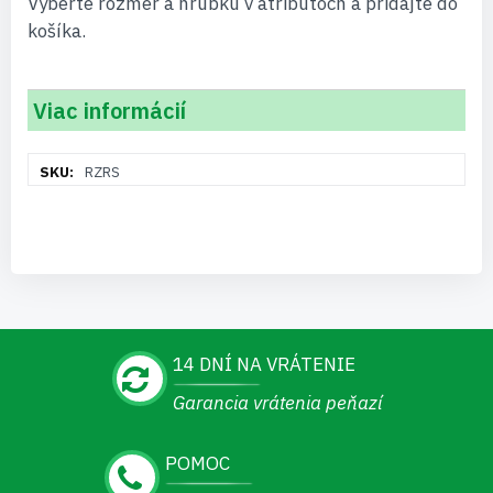
Vyberte rozmer a hrúbku v atribútoch a pridajte do
košíka.
Viac informácií
Viac
RZRS
informácií
14 DNÍ NA VRÁTENIE
Garancia vrátenia peňazí
POMOC