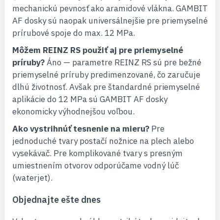
mechanickú pevnosť ako aramidové vlákna. GAMBIT
AF dosky sú naopak universálnejšie pre priemyselné
prírubové spoje do max. 12 MPa.
Môžem REINZ RS použiť aj pre priemyselné
príruby?
Áno — parametre REINZ RS sú pre bežné
priemyselné príruby predimenzované, čo zaručuje
dlhú životnosť. Avšak pre štandardné priemyselné
aplikácie do 12 MPa sú GAMBIT AF dosky
ekonomicky výhodnejšou voľbou.
Ako vystrihnúť tesnenie na mieru?
Pre
jednoduché tvary postačí nožnice na plech alebo
vysekávač. Pre komplikované tvary s presným
umiestnením otvorov odporúčame vodný lúč
(waterjet).
Objednajte ešte dnes