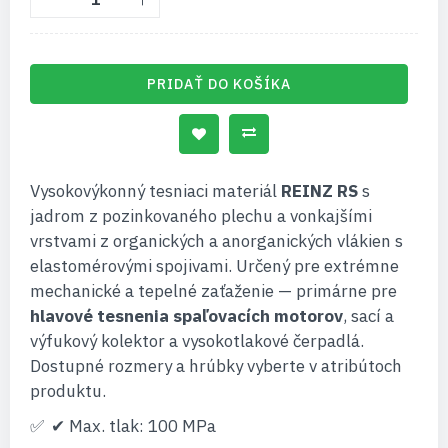
PRIDAŤ DO KOŠÍKA
Vysokovýkonný tesniaci materiál
REINZ RS
s
jadrom z pozinkovaného plechu a vonkajšími
vrstvami z organických a anorganických vlákien s
elastomérovými spojivami. Určený pre extrémne
mechanické a tepelné zaťaženie — primárne pre
hlavové tesnenia spaľovacích motorov
, sací a
výfukový kolektor a vysokotlakové čerpadlá.
Dostupné rozmery a hrúbky vyberte v atribútoch
produktu.
✔ Max. tlak: 100 MPa