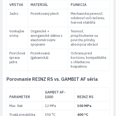
VRSTVA
MATERIÁL
FUNKCIA
Jadro
Pozinkovaný plech
Mechanická pevnosť,
odolnosť voči tečeniu,
tvarová stabilita
Vonkajšie
Organické +
Tesnosť,
vrstvy
anorganické vlákna s
prispôsobenie sa
elastomérovými
povrchu príruby,
spojivami
absorpcia vibrácií
Povrchová
Pozinkovaná
Ochrana pred
úprava
(galvanická)
koróziou, kompatibilita
jadra
s chladiacou
kvapalinou
Porovnanie REINZ RS vs. GAMBIT AF séria
GAMBIT AF-
PARAMETER
1000
REINZ RS
Max. tlak
12 MPa
100 MPa
Trvalá prevádzka
350 °C
400 °C