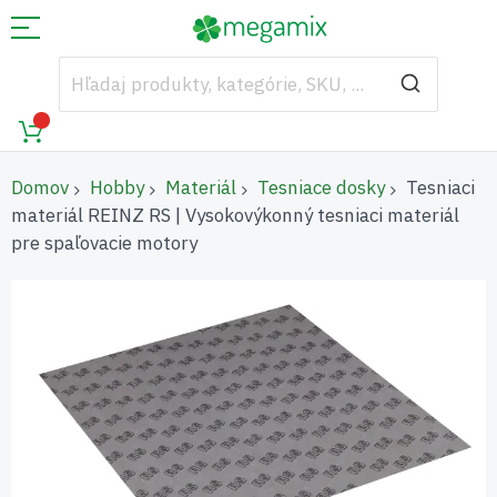
Domov
Hobby
Materiál
Tesniace dosky
Tesniaci
materiál REINZ RS | Vysokovýkonný tesniaci materiál
pre spaľovacie motory
Preskočiť
na
koniec
galérie
obrázkov