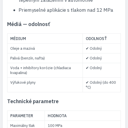
tepelným zaťažením v automotive
Priemyselné aplikácie s tlakom nad 12 MPa
Médiá — odolnosť
MÉDIUM
ODOLNOSŤ
Oleje a mazivá
✔ Odolný
Palivá (benzín, nafta)
✔ Odolný
Voda + inhibítory korózie (chladiaca
✔ Odolný
kvapalina)
Výfukové plyny
✔ Odolný (do 400
°C)
Technické parametre
PARAMETER
HODNOTA
Maximálny tlak
100 MPa