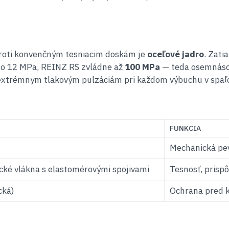
roti konvenčným tesniacim doskám je
oceľové jadro
. Zati
do 12 MPa, REINZ RS zvládne až
100 MPa
— teda osemnásobn
 extrémnym tlakovým pulzáciám pri každom výbuchu v spaľ
FUNKCIA
Mechanická pevn
cké vlákna s elastomérovými spojivami
Tesnosť, prispô
cká)
Ochrana pred k