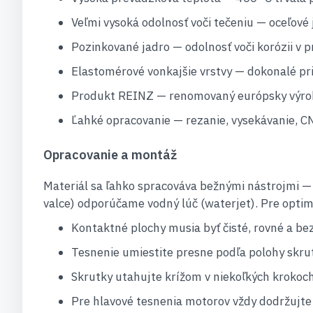
Veľmi vysoká odolnosť voči tečeniu — oceľové
Pozinkované jadro — odolnosť voči korózii v p
Elastomérové vonkajšie vrstvy — dokonalé pri
Produkt REINZ — renomovaný európsky výrob
Ľahké opracovanie — rezanie, vysekávanie, CN
Opracovanie a montáž
Materiál sa ľahko spracováva bežnými nástrojmi — 
valce) odporúčame vodný lúč (waterjet). Pre optim
Kontaktné plochy musia byť čisté, rovné a bez
Tesnenie umiestite presne podľa polohy skru
Skrutky utahujte krížom v niekoľkých krok
Pre hlavové tesnenia motorov vždy dodržujt