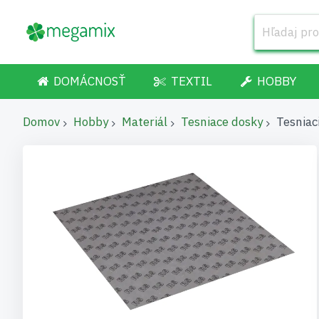
DOMÁCNOSŤ
TEXTIL
HOBBY
Domov
Hobby
Materiál
Tesniace dosky
Tesniac
Preskočiť
na
koniec
galérie
obrázkov