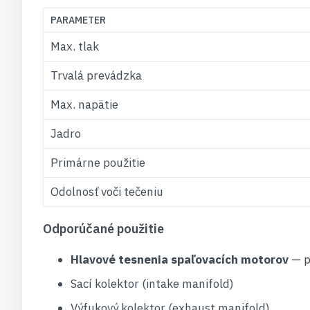
PARAMETER
Max. tlak
Trvalá prevádzka
Max. napätie
Jadro
Primárne použitie
Odolnosť voči tečeniu
Odporúčané použitie
Hlavové tesnenia spaľovacích motorov
— p
Sací kolektor (intake manifold)
Výfukový kolektor (exhaust manifold)