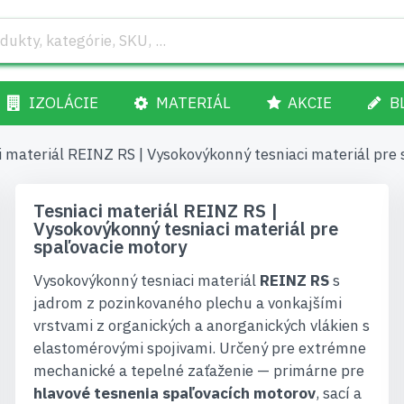
IZOLÁCIE
MATERIÁL
AKCIE
B
i materiál REINZ RS | Vysokovýkonný tesniaci materiál pre
Tesniaci materiál REINZ RS |
Vysokovýkonný tesniaci materiál pre
spaľovacie motory
Vysokovýkonný tesniaci materiál
REINZ RS
s
jadrom z pozinkovaného plechu a vonkajšími
vrstvami z organických a anorganických vlákien s
elastomérovými spojivami. Určený pre extrémne
mechanické a tepelné zaťaženie — primárne pre
hlavové tesnenia spaľovacích motorov
, sací a