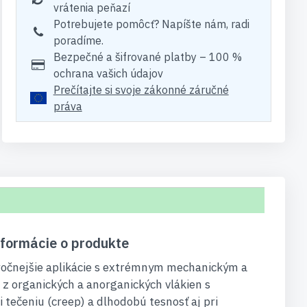
vrátenia peňazí
Potrebujete pomôcť? Napíšte nám, radi
poradíme.
Bezpečné a šifrované platby – 100 %
ochrana vašich údajov
Prečítajte si svoje zákonné záručné
práva
nformácie o produkte
ročnejšie aplikácie s extrémnym mechanickým a
 z organických a anorganických vlákien s
 tečeniu (creep) a dlhodobú tesnosť aj pri