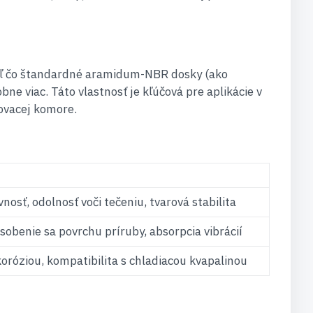
aľ čo štandardné aramidum-NBR dosky (ako
e viac. Táto vlastnosť je kľúčová pre aplikácie v
ovacej komore.
osť, odolnosť voči tečeniu, tvarová stabilita
sobenie sa povrchu príruby, absorpcia vibrácií
oróziou, kompatibilita s chladiacou kvapalinou