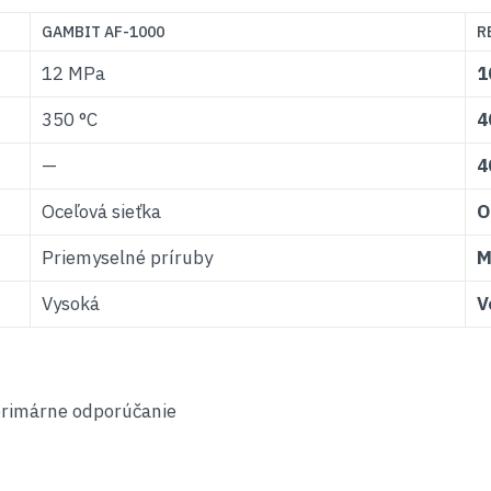
GAMBIT AF-1000
R
12 MPa
1
350 °C
4
—
4
Oceľová sieťka
O
Priemyselné príruby
M
Vysoká
V
rimárne odporúčanie