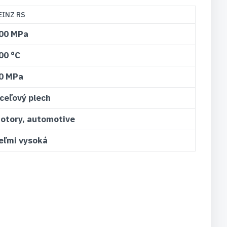
EINZ RS
00 MPa
00 °C
0 MPa
ceľový plech
otory, automotive
eľmi vysoká