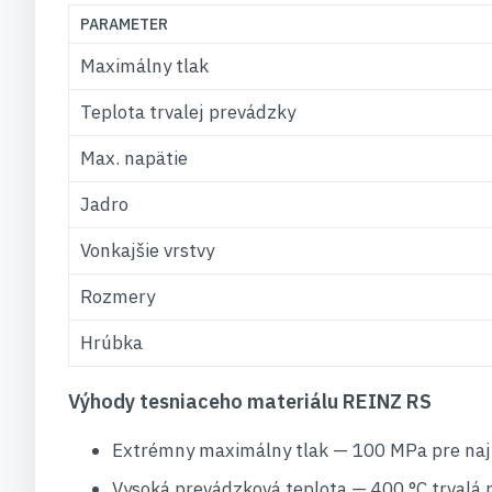
PARAMETER
Maximálny tlak
Teplota trvalej prevádzky
Max. napätie
Jadro
Vonkajšie vrstvy
Rozmery
Hrúbka
Výhody tesniaceho materiálu REINZ RS
Extrémny maximálny tlak — 100 MPa pre najn
Vysoká prevádzková teplota — 400 °C trvalá