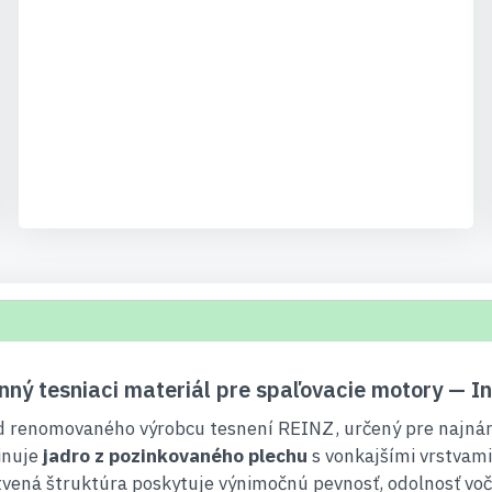
ný tesniaci materiál pre spaľovacie motory — I
od renomovaného výrobcu tesnení REINZ, určený pre najná
inuje
jadro z pozinkovaného plechu
s vonkajšími vrstvami
tvená štruktúra poskytuje výnimočnú pevnosť, odolnosť voči