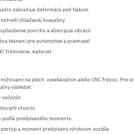
 jadro zabraňuje deformácii pod tlakom
rostredí chladiacej kvapaliny
spôsobenie povrchu a absorpcia vibrácií
ca tesnení pre automotive a priemysel
C frézovanie, waterjet
nožnicami na plech, vysekávačom alebo CNC frézou. Pre pre
álny výsledok:
 nečistôt
tkových otvorov
och podľa predpísaného momentu
e postup a moment predpísaný výrobcom vozidla