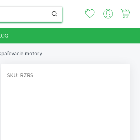
Your
LOG
 spaľovacie motory
SKU: RZRS