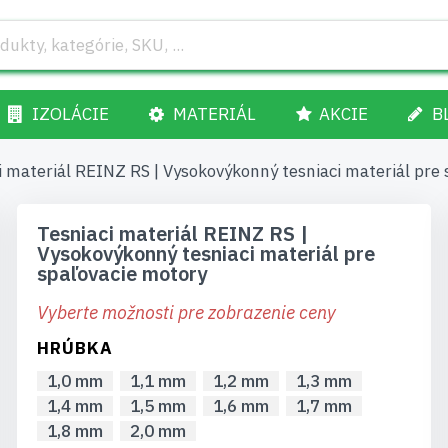
IZOLÁCIE
MATERIÁL
AKCIE
B
i materiál REINZ RS | Vysokovýkonný tesniaci materiál pre
Tesniaci materiál REINZ RS |
Vysokovýkonný tesniaci materiál pre
spaľovacie motory
Vyberte možnosti pre zobrazenie ceny
HRÚBKA
1,0 mm
1,1 mm
1,2 mm
1,3 mm
1,4 mm
1,5 mm
1,6 mm
1,7 mm
1,8 mm
2,0 mm