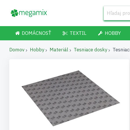
DOMÁCNOSŤ
TEXTIL
HOBBY
Domov
Hobby
Materiál
Tesniace dosky
Tesniac
Preskočiť
na
koniec
galérie
obrázkov