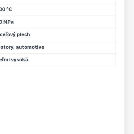
00 °C
0 MPa
ceľový plech
otory, automotive
eľmi vysoká