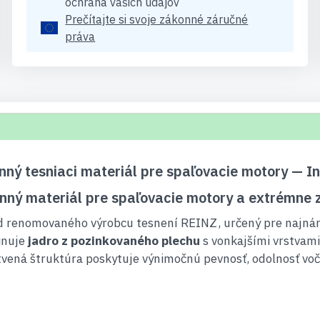
ochrana vašich údajov
Prečítajte si svoje zákonné záručné
práva
ný tesniaci materiál pre spaľovacie motory — I
nný materiál pre spaľovacie motory a extrémne 
od renomovaného výrobcu tesnení REINZ, určený pre najná
inuje
jadro z pozinkovaného plechu
s vonkajšími vrstvami
tvená štruktúra poskytuje výnimočnú pevnosť, odolnosť voči