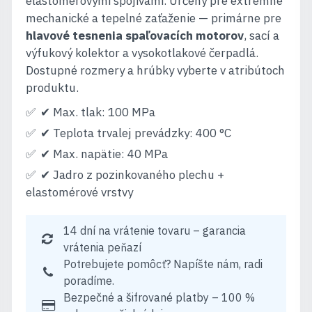
elastomérovými spojivami. Určený pre extrémne
mechanické a tepelné zaťaženie — primárne pre
hlavové tesnenia spaľovacích motorov
, sací a
výfukový kolektor a vysokotlakové čerpadlá.
Dostupné rozmery a hrúbky vyberte v atribútoch
produktu.
✔ Max. tlak: 100 MPa
✔ Teplota trvalej prevádzky: 400 °C
✔ Max. napätie: 40 MPa
✔ Jadro z pozinkovaného plechu +
elastomérové vrstvy
14 dní na vrátenie tovaru – garancia
vrátenia peňazí
Potrebujete pomôcť? Napíšte nám, radi
poradíme.
Bezpečné a šifrované platby – 100 %