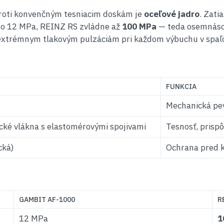
roti konvenčným tesniacim doskám je
oceľové jadro
. Zati
do 12 MPa, REINZ RS zvládne až
100 MPa
— teda osemnásobn
 extrémnym tlakovým pulzáciám pri každom výbuchu v spaľ
FUNKCIA
Mechanická pevn
cké vlákna s elastomérovými spojivami
Tesnosť, prispô
cká)
Ochrana pred k
GAMBIT AF-1000
R
12 MPa
1