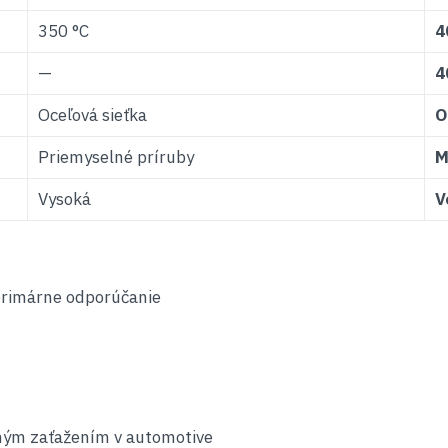
350 °C
4
—
4
Oceľová sieťka
O
Priemyselné príruby
M
Vysoká
V
rimárne odporúčanie
ným zaťažením v automotive