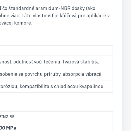
aľ čo štandardné aramidum-NBR dosky (ako
e viac. Táto vlastnosť je kľúčová pre aplikácie v
ovacej komore.
osť, odolnosť voči tečeniu, tvarová stabilita
sobenie sa povrchu príruby, absorpcia vibrácií
oróziou, kompatibilita s chladiacou kvapalinou
EINZ RS
00 MPa