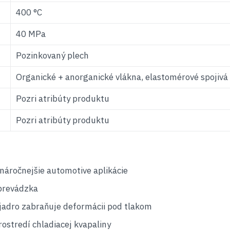
400 °C
40 MPa
Pozinkovaný plech
Organické + anorganické vlákna, elastomérové spojivá
Pozri atribúty produktu
Pozri atribúty produktu
áročnejšie automotive aplikácie
 prevádzka
 jadro zabraňuje deformácii pod tlakom
rostredí chladiacej kvapaliny