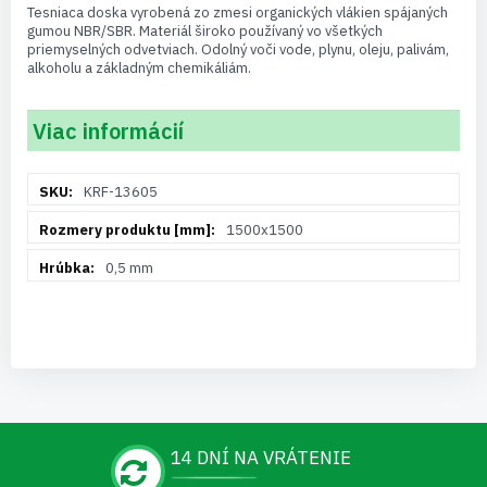
Tesniaca doska vyrobená zo zmesi organických vlákien spájaných
gumou NBR/SBR. Materiál široko používaný vo všetkých
priemyselných odvetviach. Odolný voči vode, plynu, oleju, palivám,
alkoholu a základným chemikáliám.
Viac informácií
Viac
KRF-13605
informácií
1500x1500
0,5 mm
14 DNÍ NA VRÁTENIE