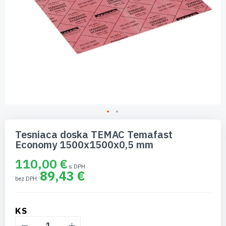
Preskočiť
na
Tesniaca doska TEMAC Temafast
začiatok
Economy 1500x1500x0,5 mm
galérie
obrázkov
110,00 €
89,43 €
KS