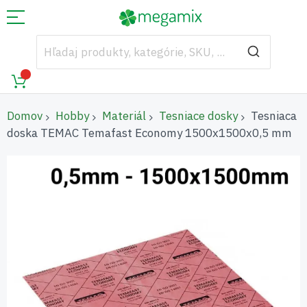
Domov
Hobby
Materiál
Tesniace dosky
Tesniaca
doska TEMAC Temafast Economy 1500x1500x0,5 mm
Preskočiť
na
koniec
galérie
obrázkov