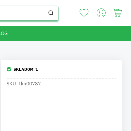
Your
LOG
SKLADOM:
1
SKU: tkn00787