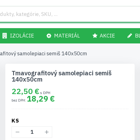
IZOLÁCIE
MATERIÁL
AKCIE
B
fitový samolepiaci semiš 140x50cm​
Tmavografitový samolepiaci semiš
140x50cm​
22,50 €
18,29 €
KS