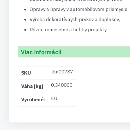
Opravy a úpravy v automobilovom priemysle,
Výroba dekoratívnych prvkov a doplnkov,
Rôzne remeselné a hobby projekty.
Viac informácií
Viac
tkn00787
SKU
informácií
0.340000
Váha [kg]
EU
Vyrobené: