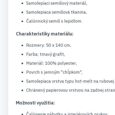
Samolepiaci semišový materiál,
Samolepiaca semišová tkanina,
Čalúnnický semiš s lepidlom.
Charakteristiky materiálu:
Rozmery: 50 x 140 cm,
Farba: tmavý grafit,
Materiál: 100% polyester,
Povrch s jemným "chĺpkom",
Samolepiaca vrstva typu hot-melt na rubovej 
Chránený papierovou vrstvou na zadnej stran
Možnosti využitia:
Čalúnenie nábytku a interiérových prvkov,