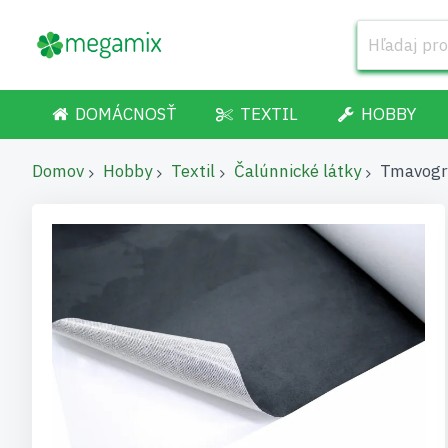
DOMÁCNOSŤ
TEXTIL
HOBBY
Domov
Hobby
Textil
Čalúnnické látky
Tmavogra
Preskočiť
na
koniec
galérie
obrázkov