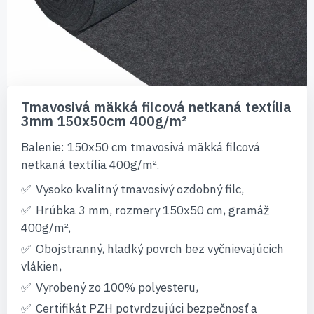
Preskočiť
na
Tmavosivá mäkká filcová netkaná textília
začiatok
3mm 150x50cm 400g/m²
galérie
obrázkov
Balenie: 150x50 cm tmavosivá mäkká filcová
netkaná textília 400g/m².
Vysoko kvalitný tmavosivý ozdobný filc,
Hrúbka 3 mm, rozmery 150x50 cm, gramáž
400g/m²,
Obojstranný, hladký povrch bez vyčnievajúcich
vlákien,
Vyrobený zo 100% polyesteru,
Certifikát PZH potvrdzujúci bezpečnosť a