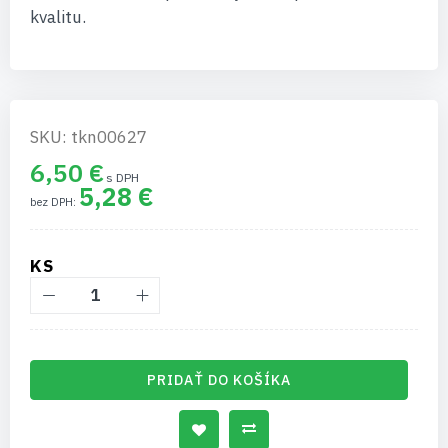
kvalitu.
SKU: tkn00627
6,50 €
5,28 €
KS
PRIDAŤ DO KOŠÍKA