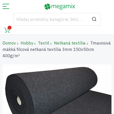
Domov
Hobby
Textil
Netkaná textília
Tmavosivá
mäkká filcová netkaná textília 3mm 150x50cm
400g/m²
Preskočiť
na
koniec
galérie
obrázkov