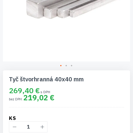
Preskočiť
na
Tyč štvorhranná 40x40 mm
začiatok
galérie
269,40 €
obrázkov
219,02 €
KS