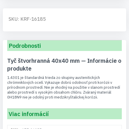
SKU: KRF-16185
Podrobnosti
Tyč štvorhranná 40x40 mm — Informácie o
produkte
1.4301 je štandardná trieda zo skupiny austenitických
chrómniklových ocelí. Vykazuje dobrú odolnosť proti korózii v
prírodnom prostredí. Nie je vhodný na použitie v slanom prostredí
alebo prostredí s vysokým obsahom chlóru. Zváraný materiál
0H18N9 nie je odolný proti medzikryštalickej korózii.
Viac informácií
Viac