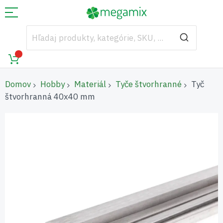
Domov
Hobby
Materiál
Tyče štvorhranné
Tyč
štvorhranná 40x40 mm
Preskočiť
na
koniec
galérie
obrázkov