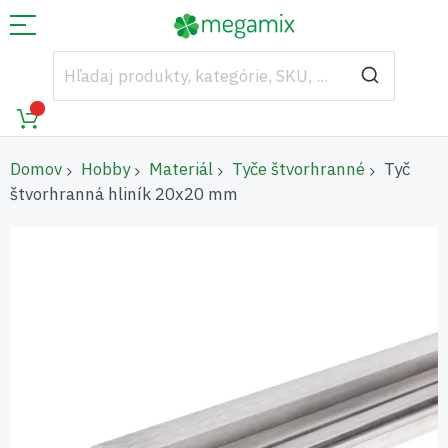
Domov
Hobby
Materiál
Tyče štvorhranné
Tyč
štvorhranná hliník 20x20 mm
Preskočiť
na
koniec
galérie
obrázkov