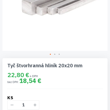
Preskočiť
na
Tyč štvorhranná hliník 20x20 mm
začiatok
galérie
22,80 €
obrázkov
18,54 €
KS